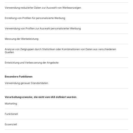
neuen, wenn auch höchst...
Der große Unterschied
Im Vergleich: Wuppertal bringt das Original von Bohuslav Martinus
«Griechischer Passion» mit neuem deutschen Text heraus, in
Karlsruhe ist die Zweitfassung mit englischem Libretto zu erleben
Das Ende bleibt offen. Kein Trauerflor in Moll, kein
Silberstreif, keine Erlösungsharmonie. Wie ein Fragment, wie
eine Frage verweht der letzte B-Dur-Akkord. Eine Quinte
und Quart, übereinander geschichtet, in der Tiefe; ein
dreigestrichenes D und ein zweigestrichenes F dominieren die
Höhe. Der Grundton, ins Abseits gedrängt. Als ob man diesem
Akkord nicht trauen...
Über uns
Kontakt
Kritikerumfrage
Newsletter
Mediadaten
Datenschutz
Impressum
AGB