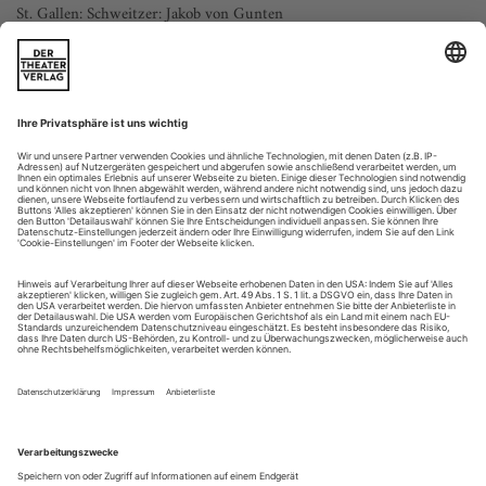
St. Gallen: Schweitzer: Jakob von Gunten
Rund zehn Bahnminuten von St. Gallen entfernt liegt das
Städtchen Herisau, wo der Dichter Robert Walser seine letzten
23 Jahre in einer Heil- und Pflegeanstalt verbrachte. Dieser
regionale Bezug mag das Theater St. Gallen bewogen haben,
Benjamin Schweitzers Vertonung des in Walsers Werk
zentralen Romans «Jakob von Gunten» auf die Bühne zu
bringen. Die Kammeroper...
Neuer Versuch
London: Royal Opera House: Verdi: Aida
Die letzte erfolgreiche «Aida» an Covent Garden liegt lange
zurück. Die Inszenierungen von Jean-Pierre Ponnelle, Elijah
Moshinsky und Robert Wilson in den vergangenen 25 Jahren
kamen beim Publikum nicht gut an, Ponnelles und Wilsons
Produktionen brachten es nicht einmal zu einer
Wiederaufnahme. Nun gelang es David McVicar mit seiner