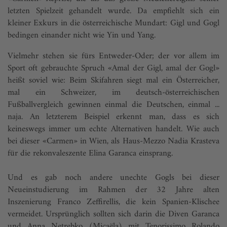
letzten Spielzeit gehandelt wurde. Da empfiehlt sich ein
kleiner Exkurs in die österreichische Mundart: Gigl und Gogl
bedingen einander nicht wie Yin und Yang.
Vielmehr stehen sie fürs Entweder-Oder; der vor allem im
Sport oft gebrauchte Spruch «Amal der Gigl, amal der Gogl»
heißt soviel wie: Beim Skifahren siegt mal ein Österreicher,
mal ein Schweizer, im deutsch-österreichischen
Fußballvergleich gewinnen einmal die Deutschen, einmal ...
naja. An letzterem Beispiel erkennt man, dass es sich
keineswegs immer um echte Alternativen handelt. Wie auch
bei dieser «Carmen» in Wien, als Haus-Mezzo Nadia Krasteva
für die rekonvaleszente Elina Garanca einsprang.
Und es gab noch andere unechte Gogls bei dieser
Neueinstudierung im Rahmen der 32 Jahre alten
Inszenierung Franco Zeffirellis, die kein Spanien-Klischee
vermeidet. Ursprünglich sollten sich darin die Diven Garanca
und Anna Netrebko (Micaëla) mit Tenorissimo Rolando