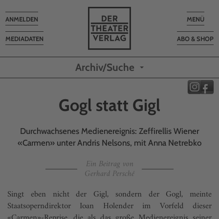
Toggle
Toggle
ANMELDEN
MENÜ
navigation
navigatio
MEDIADATEN
ABO & SHOP
Archiv/Suche
Gogl statt Gigl
Durchwachsenes Medienereignis: Zeffirellis Wiener
«Carmen» unter Andris Nelsons, mit Anna Netrebko
Ein Beitrag von
Gerhard Persché
Singt eben nicht der Gigl, sondern der Gogl, meinte
Staatsoperndirektor Ioan Holender im Vorfeld dieser
«Carmen»-Reprise, die als das große Medienereignis seiner