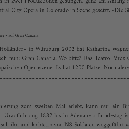
ich in zwei Produktionen gesungen, ganz am Anfang me
ral City Opera in Colorado in Szene gesetzt. «Die Si
ung - auf Gran Canaria
Holländer» in Würzburg 2002 hat Katharina Wagne
och nun: Gran Canaria. Wo bitte? Das Teatro Pérez 
äischen Opernszene. Es hat 1200 Plätze. Normalerwe
ierung zum zweiten Mal erlebt, kann nur ein Bru
er Uraufführung 1882 bis in Adenauers Bundestag ist
 sah ihn und lachte...» von NS-Soldaten weggeführt w