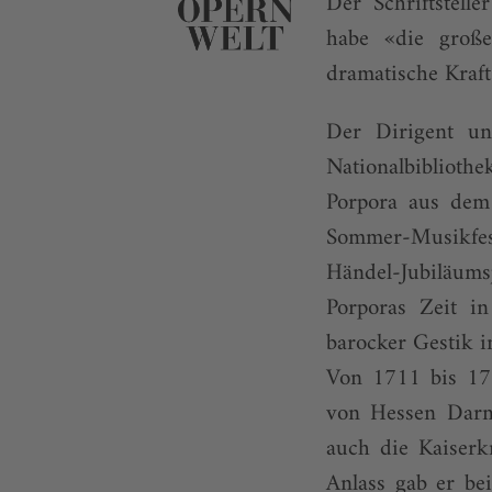
Der Schriftstell
habe «die groß
dramatische Kraft»
Der Dirigent u
Nationalbiblioth
Porpora aus dem
Sommer-Musikfes
Händel-Jubiläums
Porporas Zeit i
barocker Gestik i
Von 1711 bis 172
von Hessen Darms
auch die Kaiserk
Anlass gab er be