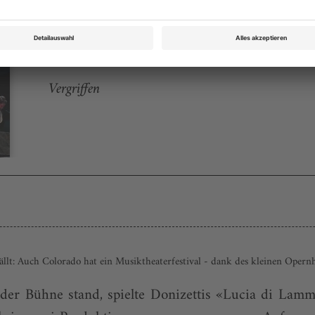
Opernwelt September/Oktober 2009
Rubrik: Magazin, Seite 90
von Birgit Pauls
Vergriffen
lt: Auch Colorado hat ein Musiktheaterfestival - dank des kleinen Opernha
f der Bühne stand, spielte Donizettis «Lucia di Lam