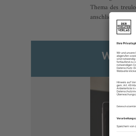
Thema des treulo
anschließender Ve
Weiter
Sie