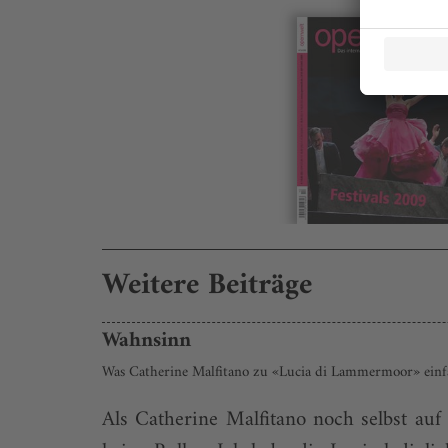
Weitere Beiträge
Wahnsinn
Was Catherine Malfitano zu «Lucia di Lammermoor» einfäl
Als Catherine Malfitano noch selbst au