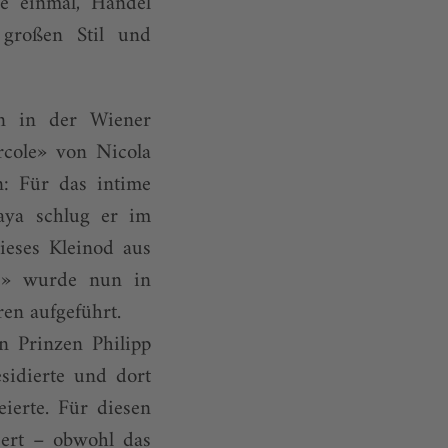
te einmal, Händel
großen Stil und
n in der Wiener
rcole» von Nicola
: Für das intime
aya schlug er im
ieses Kleinod aus
es» wurde nun in
en aufgeführt.
n Prinzen Philipp
sidierte und dort
ierte. Für diesen
sert – obwohl das