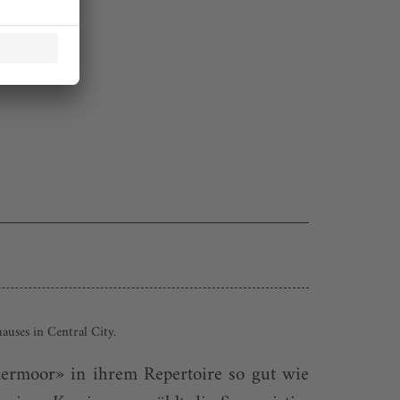
uses in Central City.
mermoor» in ihrem Repertoire so gut wie