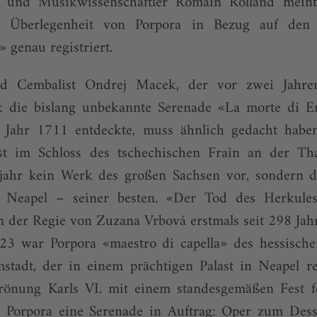
er und Musikwissenschaftler Romain Rolland mein
e Überlegenheit von Porpora in Bezug auf den 
 genau registriert.
nd Cembalist Ondrej Macek, der vor zwei Jahre
ek die bislang unbekannte Serenade «La morte di E
 Jahr 1711 entdeckte, muss ähnlich gedacht haben
t im Schloss des tschechischen Frain an der Th
jahr kein Werk des großen Sachsen vor, sondern d
n Neapel – seiner besten. «Der Tod des Herkul
n der Regie von Zuzana Vrbová erstmals seit 298 Jahr
3 war Porpora «maestro di capella» des hessische
tadt, der in einem prächtigen Palast in Neapel re
rönung Karls VI. mit einem standesgemäßen Fest fe
i Porpora eine Serenade in Auftrag: Oper zum Des