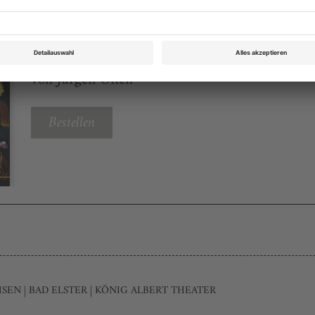
Opernwelt 6 2022
Rubrik: Magazin, Seite 96
von Jürgen Otten
Bestellen
ACHSEN | BAD ELSTER | KÖNIG ALBERT THEATER