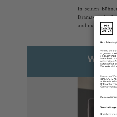
In seinen Bühnen
Drama» und «Das
und nicht ...
Weiter
Sie