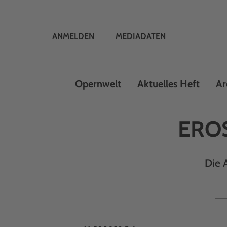
Toggle
ANMELDEN
MEDIADATEN
navigation
Opernwelt
Aktuelles Heft
Ar
ERO
Die 