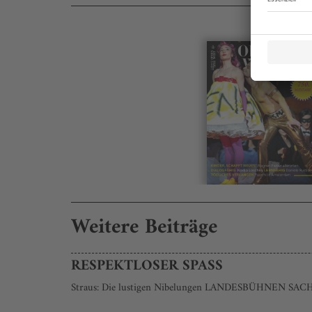
Weitere Beiträge
RESPEKTLOSER SPASS
Straus: Die lustigen Nibelungen LANDESBÜHNEN S