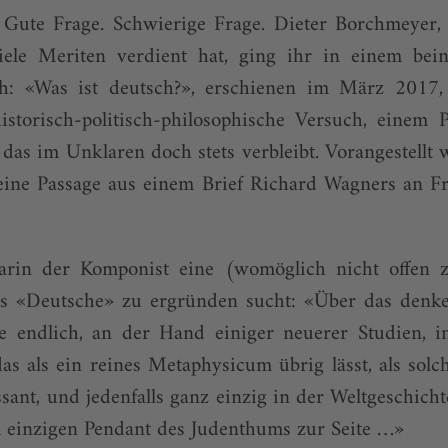
 Gute Frage. Schwierige Frage. Dieter Borchmeyer, 
ele Meriten verdient hat, ging ihr in einem bei
h: «Was ist deutsch?», erschienen im März 2017, 
historisch-politisch-philosophische Versuch, einem
as im Unklaren doch stets verbleibt. Vorangestellt
eine Passage aus einem Brief Richard Wagners an Fr
arin der Komponist eine (womöglich nicht offen z
as «Deutsche» zu ergründen sucht: «Über das
denk
e endlich, an der Hand einiger neuerer Studien, i
 das
als ein reines Metaphysicum übrig lässt, als solc
sant, und jedenfalls ganz einzig in der Weltgeschicht
em einzigen Pendant des Judenthums zur Seite …»