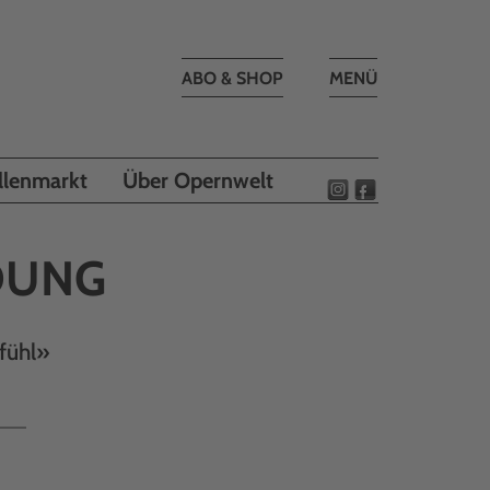
Toggle
ABO & SHOP
MENÜ
navigation
llenmarkt
Über Opernwelt
DUNG
fühl»