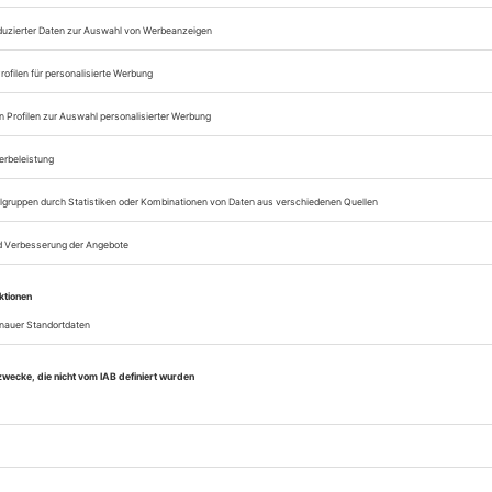
Zugang zum Onlinea
Opernwelt
Sie können alle Vorteile
sofort nutzen
Digital-Abo testen
eichnis