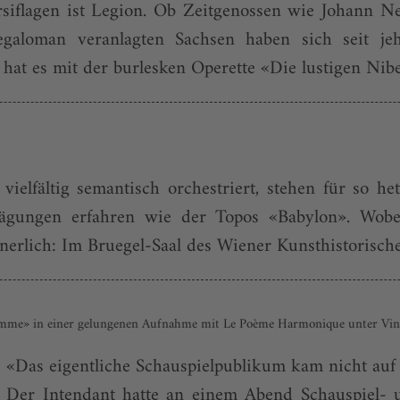
siflagen ist Legion. Ob Zeitgenossen wie Johann
aloman veranlagten Sachsen haben sich seit jehe
hat es mit der burlesken Operette «Die lustigen Nibel
elfältig semantisch orchestriert, stehen für so he
rägungen erfahren wie der Topos «Babylon». Wobei
innerlich: Im Bruegel-Saal des Wiener Kunsthistorisch
lhomme» in einer gelungenen Aufnahme mit Le Poème Harmonique unter Vi
: «Das eigentliche Schauspielpublikum kam nicht au
. Der Intendant hatte an einem Abend Schauspiel- u