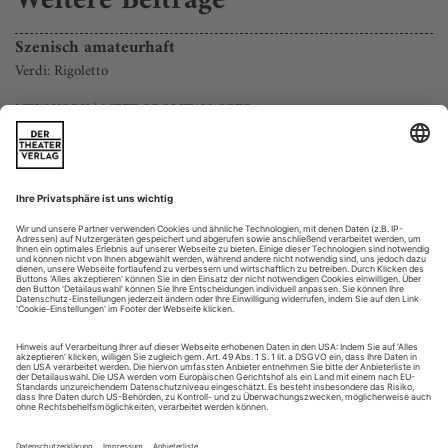
Weitere Beiträge
Szenisch amateurhaft
Verdi: Rigoletto
NEW YORK | METROPOLITAN OPERA
Das Publikum der 900. «Rigoletto»-Vorstellung an der
Metropolitan Opera – nur «Aida» und «La traviata» waren
hier in Sachen Verdi noch häufiger vertreten – wurde jüngst
Zeuge eines ganz eigenen, unerwarteten Dramas. Ein
musikalisch starker Abend unter der mitreißenden Leitung
von Daniele Rustioni: unterlaufen von einer schwunglosen
Neu-Inszenierung des Regisseurs...
Das Gruselhaus
Schönberg/Martin: Warten auf heute
FRANKFURT | OPER
Die Einschätzung war triftig: Als «Apokalypse im