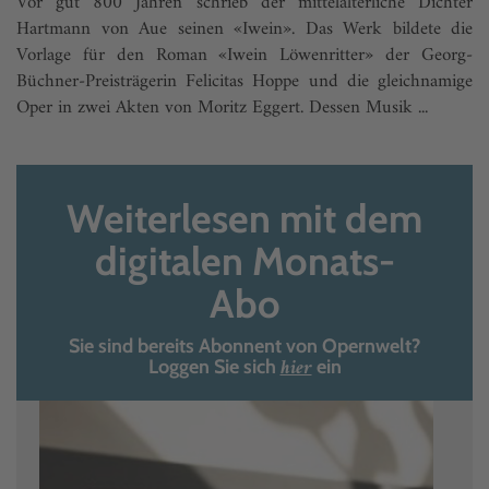
Vor gut 800 Jahren schrieb der mittelalterliche Dichter
Hartmann von Aue seinen «Iwein». Das Werk bildete die
Vorlage für den Roman «Iwein Löwenritter» der Georg-
Büchner-Preisträgerin Felicitas Hoppe und die gleichnamige
Oper in zwei Akten von Moritz Eggert. Dessen Musik ...
Weiterlesen mit dem
digitalen Monats-
Abo
Sie sind bereits Abonnent von Opernwelt?
hier
Loggen Sie sich
ein