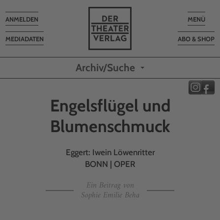
Toggle
Toggle
ANMELDEN
MENÜ
navigation
navigatio
MEDIADATEN
ABO & SHOP
Archiv/Suche
Engelsflügel und
Blumenschmuck
Eggert: Iwein Löwenritter
BONN | OPER
Ein Beitrag von
Sophie Emilie Beha