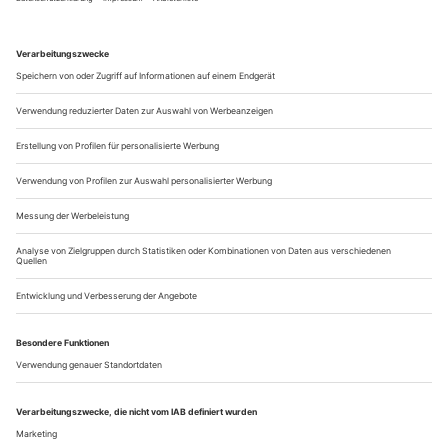
Familienmaßstab» bezeichnete Hanns Eisler den 1930 an der
Oper Frankfurt uraufgeführten Einakter «Von heute auf
morgen». Arnold Schönbergs Beitrag zum seinerzeit
avancierten Zeitoperngenre, der in drastischen Farben die
Ehekrise eines einander entfremdeten Paares schildert, bildete
nun am gleichen Ort die Exposition...
Was kommt... März 2022
Poetische Bilderwelten
Der strenge Blick täuscht. Im Gespräch zeigt sich Bibi Abel,
die freie Kunst studierte, um dann den kühnen Weg als
Multimedia-Entwicklerin einzuschlagen (und Teil des
Künstler-Duos «fuck yourself» war) von ihrer charmantesten
Seite, die einhergeht mit einem erkennbaren Hang zur
Melancholie. So sind auch ihre Videos, die sie für
Schauspiel-...