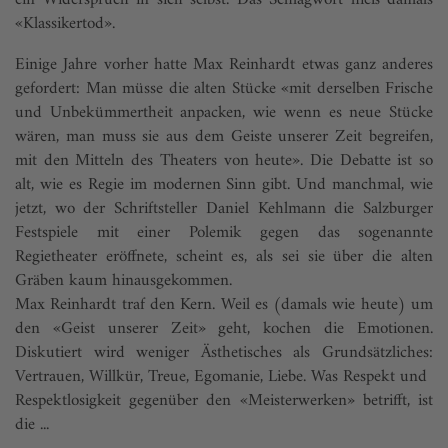
ein Widerspruch in sich selbst. Das Schlagwort hieß damals
«Klassikertod».
Einige Jahre vorher hatte Max Reinhardt etwas ganz anderes
gefordert: Man müsse die alten Stücke «mit derselben Frische
und Unbekümmertheit anpacken, wie wenn es neue Stücke
wären, man muss sie aus dem Geiste unserer Zeit begreifen,
mit den Mitteln des Theaters von heute». Die Debatte ist so
alt, wie es Regie im modernen Sinn gibt. Und manchmal, wie
jetzt, wo der Schriftsteller Daniel Kehlmann die Salzburger
Festspiele mit einer Polemik gegen das sogenannte
Regietheater eröffnete, scheint es, als sei sie über die alten
Gräben kaum hinausgekommen.
Max Reinhardt traf den Kern. Weil es (damals wie heute) um
den «Geist unserer Zeit» geht, kochen die Emotionen.
Diskutiert wird weniger Ästhetisches als Grundsätzliches:
Vertrauen, Willkür, Treue, Egomanie, Liebe. Was Respekt und
Respektlosigkeit gegenüber den «Meisterwerken» betrifft, ist
die ...