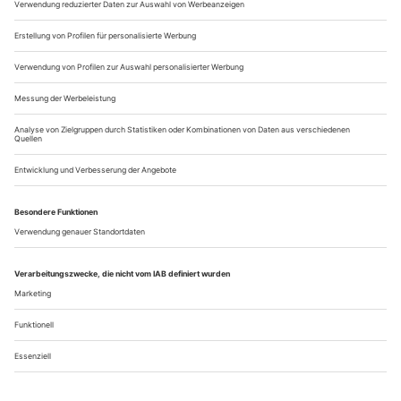
Virginias Prospero
Jeden Sommer lädt Lorin Maazel junge Talente auf seinen Landsitz
Castleton Farms ein - zum Beispiel, um ein kleines Britten-Festival
auf die Beine zu stellen
Sofort nachdem er seine Tätigkeit als Chef der New York
Philharmonic beendet hatte, reiste Lorin Maazel nach
Castleton Farms, seiner Sommerresidenz tief im ländlichen
Virginia. Nach einer grandiosen Aufführung von Mahlers
Symphonie der Tausend nun also eine völlig andere Aufgabe:
das neue Castleton Festival, bei dem in der ersten Julihälfte
neben vier Kammeropern...
Über uns
Kontakt
Kritikerumfrage
Newsletter
Mediadaten
Datenschutz
Impressum
AGB
Vertrag widerrufen
Cookie-Einstellungen
Abo kündigen