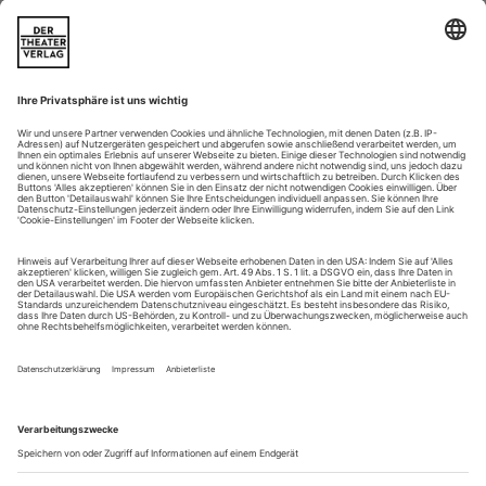
Mit dem Logo «OH!» – rote Großbuchstaben im roten Kreis
– versucht die schwäbische Kreisstadt Heidenheim (50 000
Einwohner) Musikfreunde aus allen Regionen zu ihren
Opernfestspielen zu locken, die seit den frühen siebziger
Jahren im offenen Rittersaal auf Schloss Hellenstein
stattfinden. Ein respektvolles «Oha!» kann sich auch der aus
der Hauptstadt angereiste...
Wer suchet, der findet
Weltpremieren auf CD: Justin Heinrich Knechts «Die Aeolsharfe» und
Johann Simon Mayrs «Fedra»
Frieder Bernius ist immer für eine Überraschung gut. Vor
Kurzem erst holte er Schuberts unbekannte Oper «Sakontala»
ans Licht, nicht lange danach legte er mit der Uraufführung
von Justin Heinrich Knechts «Die Aeolsharfe» nach, die vor
genau 200 Jahren in Stuttgart entstanden und seither im
Archiv verstaubt war. Auch diese Ausgrabung liegt nun beim
Label Carus auf...