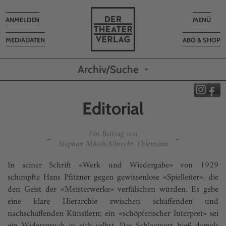
Toggle
Toggle
ANMELDEN
MENÜ
navigation
navigatio
MEDIADATEN
ABO & SHOP
Archiv/Suche
Editorial
Ein Beitrag von
Stephan Mösch,Albrecht Thiemann
In seiner Schrift «Werk und Wiedergabe» von 1929
schimpfte Hans Pfitzner gegen gewissenlose «Spielleiter», die
den Geist der «Meisterwerke» verfälschen würden. Es gebe
eine klare Hierarchie zwischen schaffenden und
nachschaffenden Künstlern; ein «schöpferischer Interpret» sei