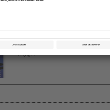
Opernwelt Juni 2010
Rubrik: Medien/CD, Seite 24
von Ekkehard Pluta
Vergriffen