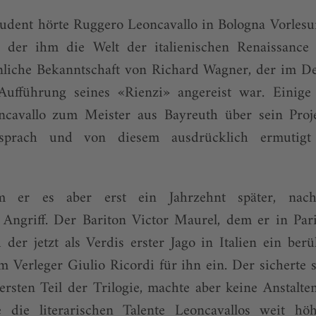
tudent hörte Ruggero Leoncavallo in Bologna Vorles
 der ihm die Welt der italienischen Renaissance
nliche Bekanntschaft von Richard Wagner, der im D
Aufführung seines «Rienzi» angereist war. Einige
ncavallo zum Meister aus Bayreuth über sein Proje
sprach und von diesem ausdrücklich ermutigt
m er es aber erst ein Jahrzehnt später, nach
Angriff. Der Bariton Victor Maurel, dem er in Pari
 der jetzt als Verdis erster Jago in Italien ein b
em Verleger Giulio Ricordi für ihn ein. Der sicherte 
rsten Teil der Trilogie, machte aber keine Anstalten
 die literarischen Talente Leoncavallos weit hö