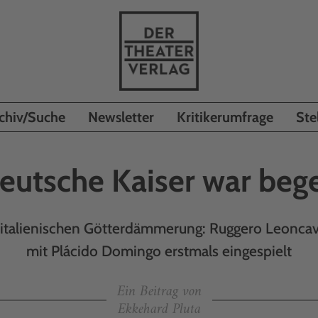
chiv/Suche
Newsletter
Kritikerumfrage
Ste
eutsche Kaiser war bege
r italienischen Götterdämmerung: Ruggero Leoncava
mit Plácido Domingo erstmals eingespielt
Ein Beitrag von
Ekkehard Pluta