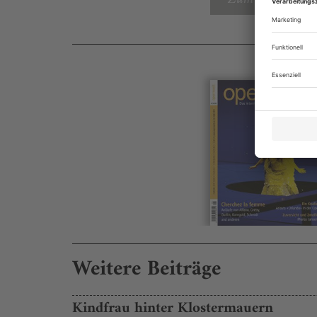
Weitere Beiträge
Kindfrau hinter Klostermauern