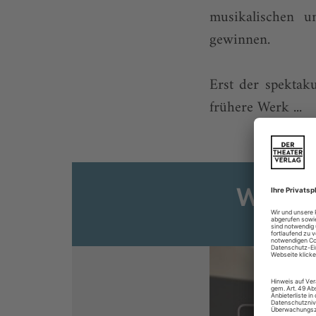
musikalischen u
gewinnen.
Erst der spektak
frühere Werk ...
Weiter
Sie