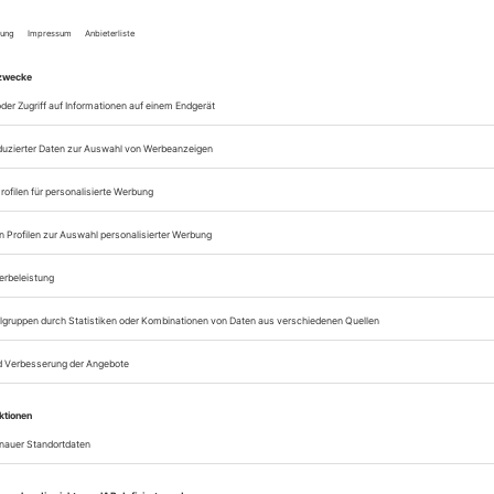
zum ePaper
Lesegenuss auf allen
Zugang zum Onlinea
Opernwelt
Sie können alle Vorteile
sofort nutzen
Digital-Abo testen
eichnis