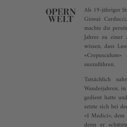
Als 19-jähriger S
Giosuè Carducci,
machte die persö
Jahres zu einer 
wissen, dass Leo
«Crepusculum» 
auszuführen.
Tatsächlich nah
Wanderjahren, in 
gedient hatte und
setzte sich bei d
«I Medici», dem e
denn er schätzte