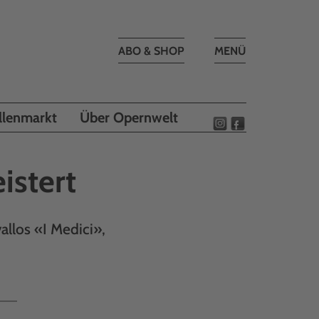
Toggle
ABO & SHOP
MENÜ
navigation
llenmarkt
Über Opernwelt
istert
llos «I Medici»,