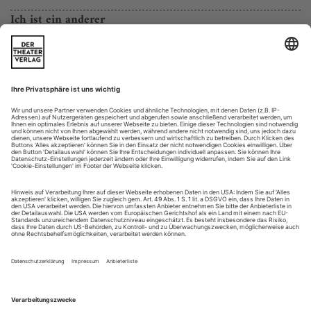
Ich ist ein anderer
CD des Monats: Abgrundtief pessimistisch: Cyrille Dubois deutet
Schuberts «Winterreise» als einen Weg in die Depression
Selbst gewiefte Kenner der «Winterreise» dürften Schuberts
Liedzyklus wohl noch nie so abgrundtief pessimistisch erlebt
haben wie in der Neuaufnahme des französischen Tenors
Cyrille Dubois. Am Ende seiner
Tour d’horizon
durch das
eigene Ich erwartet den Protagonisten dieser «schauerlichen»
Lieder, wie Schubert sie selbst bezeichnet haben soll, bei
Dubois das blanke...
Keine leichte Kost
Nadia Boulangers Musiktheater «La ville morte» in Athen
Seit nunmehr fast sieben (guten) Jahren ist nahe Athen
das
Stavros Niarchos Foundation Cultural Center
in Betrieb, ein
massiver Gebäudekomplex, in dem sich unter anderem auch
die Greek National Oper (GNO) mitsamt einer großen und