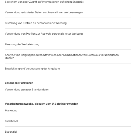
einer kleinen Bühne befindet. Wie ein eigener Stadtteil
erstreckt sich das Kunst- und Kulturzentrum am Rande eines
400 Meter langen...
Trapp, trapp, trapp
Offenbach: Die Banditen an der Oper Frankfurt
Offenbachs
Opéra bouffe
«Die Banditen» steht zu Unrecht im
Schatten bekannterer Hits aus seiner Feder – sie ist selbst
einer. Musikalisch zeigt sich eine Perlenkette mit raffinierten
Chören («Sie trappen, sie trappen, sie trappen, sie trappen, sie
trappen!») und Ensembles, wie es jener vom «Mozart des
Champs-Élysées» kultivierten Form einer Edeloperette würdig
ist....
Über uns
Kontakt
Kritikerumfrage
Newsletter
Mediadaten
Datenschutz
Impressum
AGB