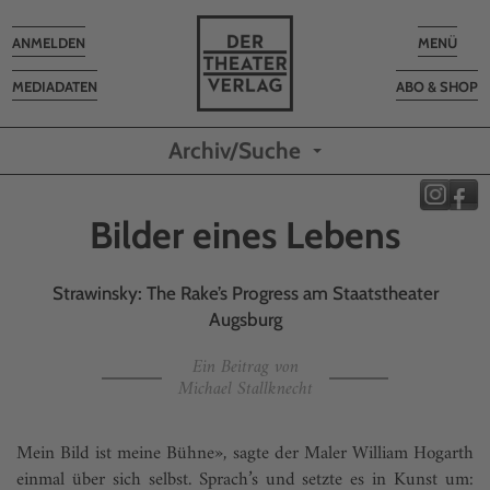
Toggle
Toggle
ANMELDEN
MENÜ
navigation
navigatio
MEDIADATEN
ABO & SHOP
Archiv/Suche
Bilder eines Lebens
Strawinsky: The Rake’s Progress am Staatstheater
Augsburg
Ein Beitrag von
Michael Stallknecht
Mein Bild ist meine Bühne», sagte der Maler William Hogarth
einmal über sich selbst. Sprach’s und setzte es in Kunst um: