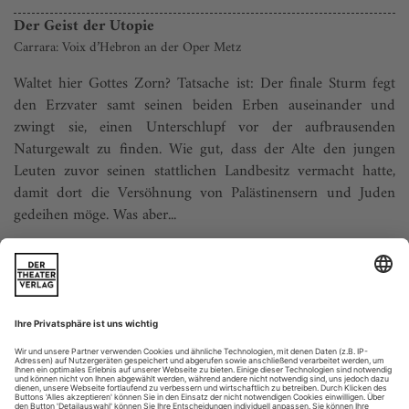
Der Geist der Utopie
Carrara: Voix d’Hebron an der Oper Metz
Waltet hier Gottes Zorn? Tatsache ist: Der finale Sturm fegt
den Erzvater samt seinen beiden Erben auseinander und
zwingt sie, einen Unterschlupf vor der aufbrausenden
Naturgewalt zu finden. Wie gut, dass der Alte den jungen
Leuten zuvor seinen stattlichen Landbesitz vermacht hatte,
damit dort die Versöhnung von Palästinensern und Juden
gedeihen möge. Was aber...
Hörtragödie
Nono: Prometeo in der Chiasa San Lorenzo Venedig
Die Musik, die ich suche, ist mit dem Raum geschrieben: Sie
ist in keinem Raum gleich, sondern arbeitet mit ihm», schrieb
Luigi Nono mitten in der Entstehung seines «Prometeo», der
im September 1984 als einziges Werk der Biennale Musica in
Venedig uraufgeführt werden sollte. Das historische