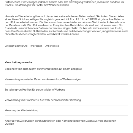
Unternehmen war Ergebnis einer außergewöhnlichen
kollektiven künstlerischen...
Spielpläne 3/24
Hier finden Sie alle Termine (Premieren sowie
Repertoirevorstellungen) der Opernhäuser in Deutschland, in
Österreich und in der Schweiz. Von allen anderen Häusern weltweit
bilden wir die Daten zu den Premieren ab.
DEUTSCHLAND
Aachen Theater Aachen
www.theateraachen.de
- Bizet, Carmen: 1., 3., 14.
- nach Bizet von Molavian, Dittrich, Schwencke, Ich bin
Carmen und das ist kein Liebeslied: 7. (P), 9.
ML: Schwencke, I: Dittrich, B: Dederichs