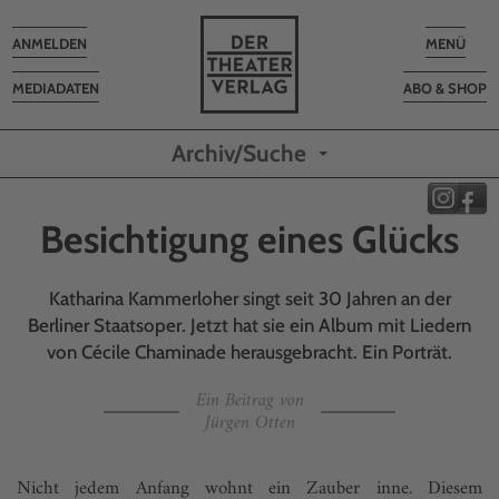
Toggle
Toggle
ANMELDEN
MENÜ
navigation
navigatio
MEDIADATEN
ABO & SHOP
Archiv/Suche
Besichtigung eines Glücks
Katharina Kammerloher singt seit 30 Jahren an der
Berliner Staatsoper. Jetzt hat sie ein Album mit Liedern
von Cécile Chaminade herausgebracht. Ein Porträt.
Ein Beitrag von
Jürgen Otten
Nicht jedem Anfang wohnt ein Zauber inne. Diesem