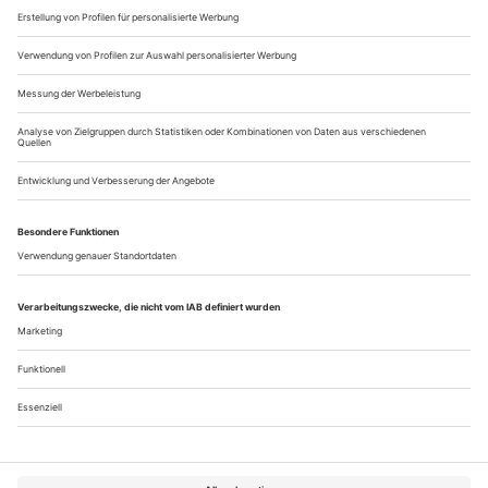
gesungen. Seither erscheint das 1797 in...
Alptraum in Pink
München, Puccini: Madama Butterfly
Das nächtliche Warten der «Frau Schmetterling» im
Hochzeitskleid auf die heiß ersehnte Ankunft ihres Mannes
aus dem fernen Amerika – Doris Dörrie nimmt es symbolisch.
Sie zeigt Butterflys Traum, zeigt, wie Puccinis Titelheldin,
eingesponnen wie eine Raupe in einen weißen Kokon, sich
langsam aus ihrer Verpuppung windet, mit einem Fächer auf
dem Rücken zu einem...
Über uns
Kontakt
Kritikerumfrage
Newsletter
Mediadaten
Datenschutz
Impressum
AGB
Vertrag widerrufen
Cookie-Einstellungen
Abo kündigen