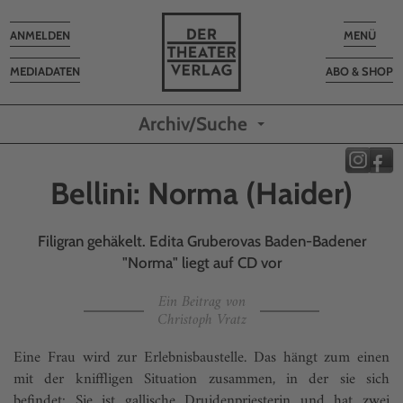
Toggle
Toggle
ANMELDEN
MENÜ
navigation
navigatio
MEDIADATEN
ABO & SHOP
Archiv/Suche
Bellini: Norma (Haider)
Filigran gehäkelt. Edita Gruberovas Baden-Badener
"Norma" liegt auf CD vor
Ein Beitrag von
Christoph Vratz
Eine Frau wird zur Erlebnisbaustelle. Das hängt zum einen
mit der kniffligen Situation zusammen, in der sie sich
befindet: Sie ist gallische Druidenpriesterin und hat zwei