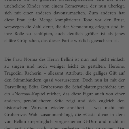
uneheliche Kinder von einem Römervater, der nun überlegt,
sich mit einer anderen davonzumachen. Zum anderen hat
diese Frau jede Menge komplizierter Töne vor der Brust,
weswegen die Zahl derer, die der Versuchung erlegen sind, in
ihre Rolle zu schlüpfen, auch deutlich größer ist als jenes
elitäre Grüppchen, das dieser Partie wirklich gewachsen ist.
Die Frau Norma des Herrn Bellini ist nun mal nicht einfach
zu singen und noch weniger leicht zu gestalten. Heroine,
Tragödin, Rächerin – allesamt Attribute, die galliges Gift auf
den Stimmbändern quasi voraussetzen. Doch nun ist mit der
Darstellung Edita Gruberovas die Schallplattengeschichte um
ein «Norma»-Kapitel reicher, das diese Figur auch von einer
anderen, persönlicheren Seite zeigt und sich zugleich den
historischen Wurzeln wieder annähert – was nicht mit
Gruberovas Wahl zusammenhängt, die «Casta diva» in dem
von Bellini ursprünglich vorgesehenen G-Dur und nicht in
dem erst später nach unten verlegten F-Dur zu singen. Das