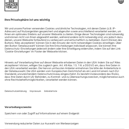
Als Cyrano de Bergerac in der gleichnamigen Oper nach
Edmond Rostand stellte sich Plácido Domingo an der
Metropolitan Opera nun in seiner 121. Rolle vor. Von einem
verschollenen Meisterwerk kann dabei keine Rede sein, wohl
aber von einer brauchbaren, bisweilen faszinierenden pièce
d’occasion für einen romantisch veranlagten Star-Tenor d’un
certain âge (lies: 64).
Pa...
Toulouse, Cherubini: Medea
Der Sieg des Gesangs
Die Wiedergeburt von Cherubinis «Medea» (in der
französischen Urfassung mit Dialogen «Médée») auf dem
Musiktheater wird gemeinhin dem stimmlichen und
darstellerischen Parforceritt der Maria Callas zugeschrieben.
Sie hat die Partie in den fünfziger Jahren nach Mailand an
verschiedenen italienischen und internationalen Bühnen