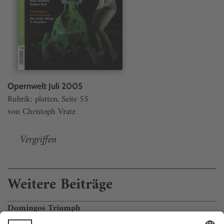
Opernwelt Juli 2005
Rubrik: platten, Seite 55
von Christoph Vratz
Vergriffen
Weitere Beiträge
Domingos Triumph
New York, Alfano: Cyrano de Bergerac