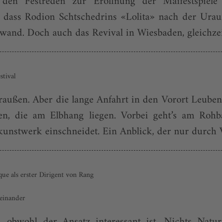
en Festreden zur Eröffnung der Maifestspiele
r, dass Rodion Schtschedrins «Lolita» nach der Ur
and. Doch auch das Revival in Wiesbaden, gleichzeit
stival
 draußen. Aber die lange Anfahrt in den Vorort Leube
n, die am Elbhang liegen. Vorbei geht’s am Rohb
kunstwerk einschneidet. Ein Anblick, der nur durch 
que als erster Dirigent von Rang
einander
, obwohl der Ansatz interessant ist. Nichts Natura