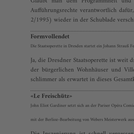
Glaubt man dem Programmheft und d
Aufführungsrechte verantwortlich dafü
2/1995) wieder in der Schublade verschw
Formvollendet
Die Staatsoperette in Dresden startet ein Johann Strauß Fe
Ja, die Dresdner Staatsoperette ist weit
der bürgerlichen Wohnhäuser und Ville
schlimmer als erwartet in dieses Gesamt
«Le Freischütz»
John Eliot Gardiner setzt sich an der Pariser Opéra Comi
mit der Berlioz-Bearbeitung von Webers Meisterwerk aus
Die Inszenierung ist schnell vergessen