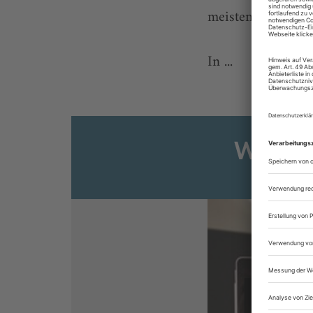
meistens.
In ...
Weiter
Sie