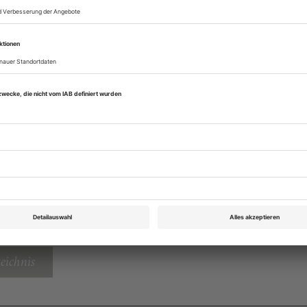
Zugang zum Onlinea
Opernwelt
Sie können alle Vorteile
sofort nutzen
Digital-Abo testen
eichnis