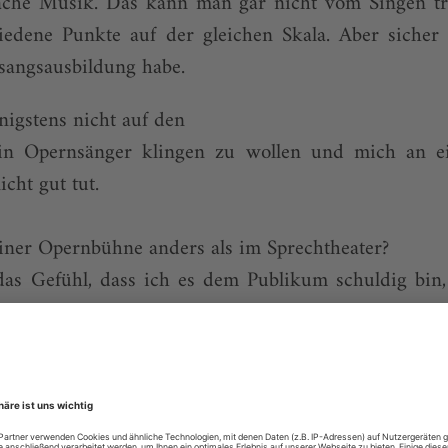
ache Musik. Das kann man gar nicht vom Singen t
edene Punkte auf der gleichen Skala. Aber sicher i
sangsausbildung habe.
igstens nicht auf den
in Opernsänger klingen zu wollen und mich an 
cht gut tut.
iner Opernbühne anders als im Sprechtheater?
as Gefühl, dass ich es dem Publikum schuldig bin,
auf was für einer Bühne ich stehe. Deshalb spreche
 froh, dass ich eine starke Stimme habe. Gerade ält
 Schwierigkeiten, den Text zu verstehen. Ich übrige
n «Candide», auch singe, versuche ich zu erreiche
Das klappt auch