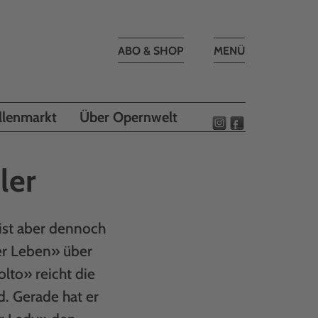
Toggle
ABO & SHOP
MENÜ
navigation
llenmarkt
Über Opernwelt
ler
 ist aber dennoch
er Leben» über
lto» reicht die
d. Gerade hat er