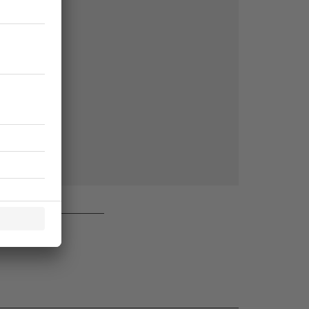
rchiv von
 des Abos