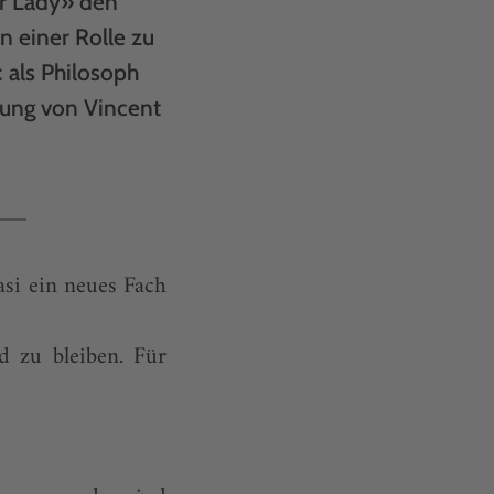
ir Lady» den
in einer Rolle zu
 als Philosoph
rung von Vincent
asi ein neues Fach
d zu bleiben. Für