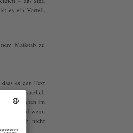
rennen – das sind
st es ein Vorteil,
einem Maßstab zu
 dass es den Text
 ich grundsätzlich
ere Leute haben im
ns auch. Und wenn
n, dass ich nicht