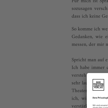
Für mich ist Spr
sozusagen verschi
dass ich keine Ge
So komme ich wen
Gedanken, wie e
messen, der mir ni
Spricht man auf e
Ich habe immer d
versteht – egal, 
sehr laut und bin
Theater doch oft
ich, wie jetzt i
verstärkt werde. 