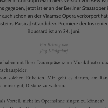
Basel in Christoph Marthalers Version von «My Fa
s gegeben, jetzt ist er an der Berliner Staatsoper 
er auch schon an der Vlaamse Opera verkörpert hat:
nsteins Musical «Candide». Premiere der Inszenie
Boussard ist am 24. Juni.
Ein Beitrag von
Jörg Königsdorf
ie haben mit Ihrer Dauerpräsenz im Musiktheater qu
nschauspieler.
 von solchen Etiketten. Mir geht es darum, am Ran
es immer gut, Distanz zu wahren.
als Vorteil, nicht im Opernsinne singen zu können?