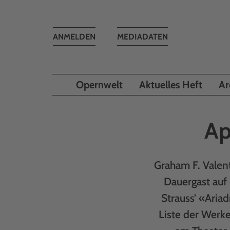
Toggle
ANMELDEN
MEDIADATEN
navigation
Opernwelt
Aktuelles Heft
Ar
Ap
Graham F. Valent
Dauergast auf
Strauss’ «Aria
Liste der Werke