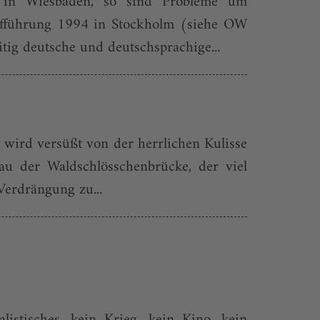
 in Wiesbaden, so sind Probleme um
aufführung 1994 in Stockholm (siehe OW
ig deutsche und deutschsprachige...
n wird versüßt von der herrlichen Kulisse
au der Waldschlösschenbrücke, der viel
Verdrängung zu...
listisches, kein Krieg, kein Kino, kein