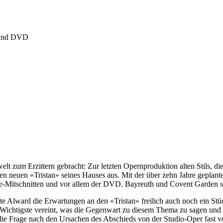
D und DVD
 zum Erzittern gebracht: Zur letzten Opern­produktion alten Stils, die 
den neuen «Tristan» seines Hauses aus. Mit der über zehn Jahre geplan
e-Mitschnitten und vor allem der DVD. Bayreuth und Covent Garden sta
e Alward die Erwartungen an den «Tristan» freilich auch noch ein Stü
 das Wichtigste vereint, was die Gegenwart zu diesem Thema zu sagen 
h die Frage nach den Ursachen des Abschieds von der Studio-Oper fast 