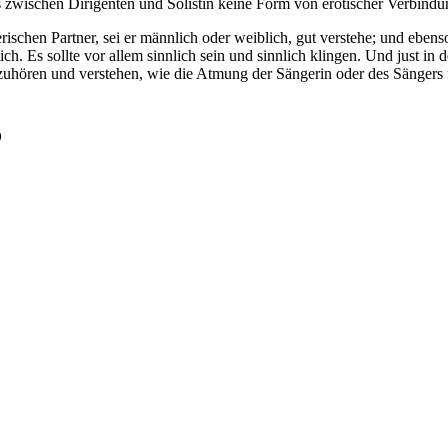
 zwischen Dirigenten und Solistin keine Form von erotischer Verbindun
schen Partner, sei er männlich oder weiblich, gut verstehe; und ebenso w
hlich. Es sollte vor allem sinnlich sein und sinnlich klingen. Und just 
zuhören und verstehen, wie die Atmung der Sängerin oder des Sängers 
o