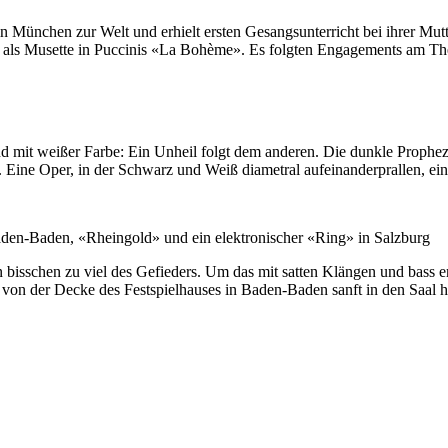
 in München zur Welt und erhielt ersten Gesangsunterricht bei ihrer Mu
u als Musette in Puccinis «La Bohème». Es folgten Engagements am The
mit weißer Farbe: Ein Unheil folgt dem anderen. Die dunkle Propheze
n. Eine Oper, in der Schwarz und Weiß diametral aufeinanderprallen, ei
aden-Baden, «Rheingold» und ein elektronischer «Ring» in Salzburg
in bisschen zu viel des Gefieders. Um das mit satten Klängen und bass 
von der Decke des Festspielhauses in Baden-Baden sanft in den Saal h