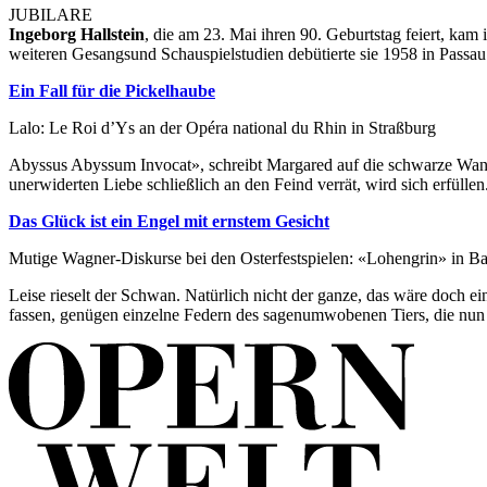
JUBILARE
Ingeborg Hallstein
, die am 23. Mai ihren 90. Geburtstag feiert, kam
weiteren Gesangsund Schauspielstudien debütierte sie 1958 in Passa
Ein Fall für die Pickelhaube
Lalo: Le Roi d’Ys an der Opéra national du Rhin in Straßburg
Abyssus Abyssum Invocat», schreibt Margared auf die schwarze Wand 
unerwiderten Liebe schließlich an den Feind verrät, wird sich erfülle
Das Glück ist ein Engel mit ernstem Gesicht
Mutige Wagner-Diskurse bei den Osterfestspielen: «Lohengrin» in B
Leise rieselt der Schwan. Natürlich nicht der ganze, das wäre doch e
fassen, genügen einzelne Federn des sagenumwobenen Tiers, die nun 