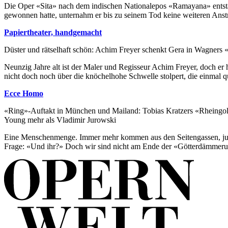
Die Oper «Sita» nach dem indischen Nationalepos «Ramayana» entsta
gewonnen hatte, unternahm er bis zu seinem Tod keine weiteren Anstr
Papiertheater, handgemacht
Düster und rätselhaft schön: Achim Freyer schenkt Gera in Wagners 
Neunzig Jahre alt ist der Maler und Regisseur Achim Freyer, doch er 
nicht doch noch über die knöchelhohe Schwelle stolpert, die einmal qu
Ecce Homo
«Ring»-Auftakt in München und Mailand: Tobias Kratzers «Rheingold»
Young mehr als Vladimir Jurowski
Eine Menschenmenge. Immer mehr kommen aus den Seitengassen, junge P
Frage: «Und ihr?» Doch wir sind nicht am Ende der «Götterdämmerun