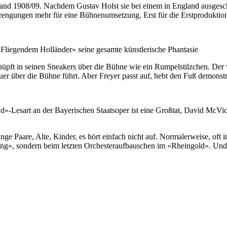
nd 1908/09. Nachdem Gustav Holst sie bei einem in England ausgesch
engungen mehr für eine Bühnenumsetzung. Erst für die Erstproduktion 
«Fliegendem Holländer» seine gesamte künstlerische Phantasie
hüpft in seinen Sneakers über die Bühne wie ein Rumpelstilzchen. Der w
er über die Bühne führt. Aber Freyer passt auf, hebt den Fuß demonstra
-Lesart an der Bayerischen Staatsoper ist eine Großtat, David McVica
aare, Alte, Kinder, es hört einfach nicht auf. Normalerweise, oft im 
g», sondern beim letzten Orchesteraufbauschen im «Rheingold». Und g