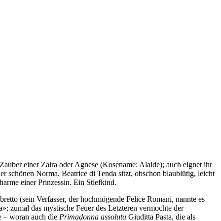
n Zauber einer Zaira oder Agnese (Kosename: Alaide); auch eignet ihr
 schönen Norma. Beatrice di Tenda sitzt, obschon blaublütig, leicht
arme einer Prinzessin. Ein Stiefkind.
ibretto (sein Verfasser, der hochmögende Felice Romani, nannte es
»; zumal das mystische Feuer des Letzteren vermochte der
e – woran auch die
Primadonna assoluta
Giuditta Pasta, die als