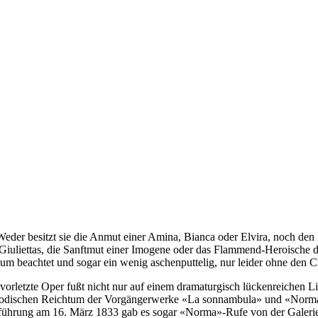
. Weder besitzt sie die Anmut einer Amina, Bianca oder Elvira, noch de
uliettas, die Sanftmut einer Imogene oder das Flammend-Heroische der
um beachtet und sogar ein wenig aschenputtelig, nur leider ohne den Ch
 vorletzte Oper fußt nicht nur auf einem dramaturgisch lückenreichen L
 melodischen Reichtum der Vorgängerwerke «La sonnambula» und «Norma
fführung am 16. März 1833 gab es sogar «Norma»-Rufe von der Galeri