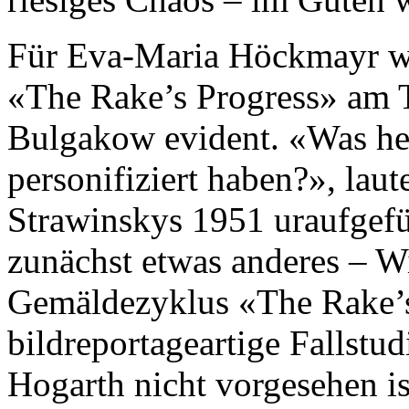
Für Eva-Maria Höckmayr war
«The Rake’s Progress» am T
Bulgakow evident. «Was hei
personifiziert haben?», laut
Strawinskys 1951 uraufgefü
zunächst etwas anderes – Wi
Gemäldezyklus «The Rake’s
bildreportageartige Fallstu
Hogarth nicht vorgesehen i