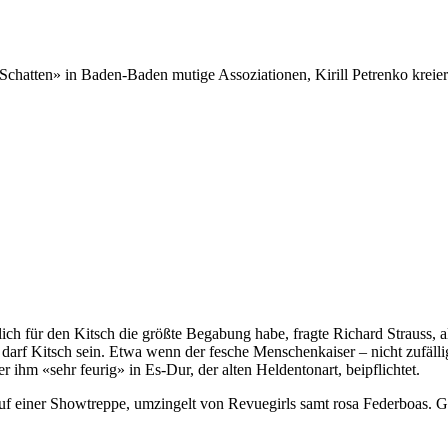
Schatten» in Baden-Baden mutige Assoziationen, Kirill Petrenko kreiert 
h für den Kitsch die größte Begabung habe, fragte Richard Strauss, als
darf Kitsch sein. Etwa wenn der fesche Menschenkaiser – nicht zufällig
ihm «sehr feurig» in Es-Dur, der alten Heldentonart, beipflichtet.
f einer Showtreppe, umzingelt von Revuegirls samt rosa Federboas. G