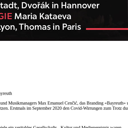
ayreuth
rs und Musikmanagers Max Emanuel Cenčić, das Branding «Bayreuth» 
utzen. Erstmals im September 2020 den Covid-Wirrungen zum Trotz dur
piele ein veritables Gesellschafts-, Kultur und Medienereignis waren