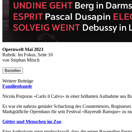
Opernwelt Mai 2023
Rubrik: Im Fokus, Seite 10
von Stephan Mösch
Bestellen
Weitere Beiträge
Familienbande
Nicola Porporas «Carlo il Calvo» in einer brillanten Aufnahme aus B
Es war ein nahezu genialer Schachzug des Countertenors, Regisseu
Markgräfliche Opernhaus für sein Festival «Bayreuth Baroque» zu n
Götter und Menschen im Zoo
Eine Anthologie zeigt eindrucksvoll, dass die ersten Bayreuther Fests