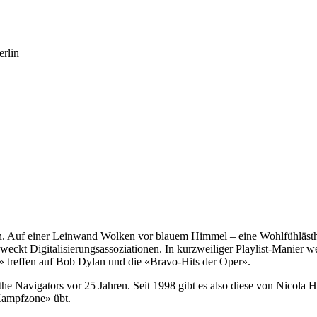
erlin
n. Auf einer Leinwand Wolken vor blauem Himmel – eine Wohlfühlästhe
eckt Digitalisierungsassoziationen. In kurzweiliger Playlist-Manier 
» treffen auf Bob Dylan und die «Bravo-Hits der Oper».
 the Navigators vor 25 Jahren. Seit 1998 gibt es also diese von Nico
 Kampfzone» übt.