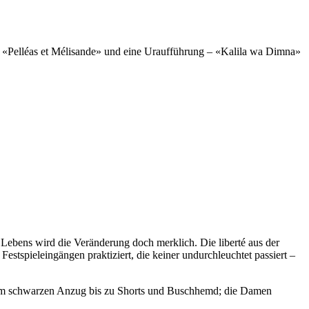
ys «Pelléas et Mélisande» und eine Uraufführung – «Kalila wa Dimna»
Lebens wird die Veränderung doch merklich. Die liberté aus der
Festspieleingängen praktiziert, die keiner undurchleuchtet passiert –
e vom schwarzen Anzug bis zu Shorts und Buschhemd; die Damen