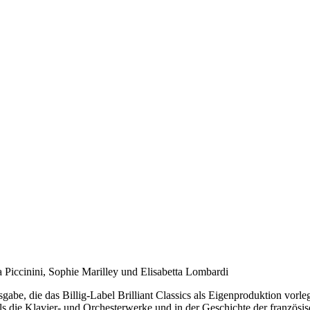
Piccinini, Sophie Marilley und Elisabetta Lombardi
be, die das Billig-Label Brilliant Classics als Eigenproduktion vorle
die Klavier- und Orchesterwerke und in der Geschichte der französisc