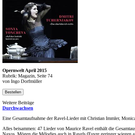
Opernwelt April 2015
Rubrik: Magazin, Seite 74
von Ingo Dorfmüller
Bestellen
Weitere Beiträge
Durchwachsen
Eine Gesamtaufnahme der Ravel-Lieder mit Christian Immler, Monica 
Alles beisammen: 47 Lieder von Maurice Ravel enthält die Gesamtausga
Naxos. Mögen die Mélodies auch in Ravels Œuvre geringer wiegen als 