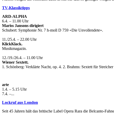
TV-Klassiktipps
ARD-ALPHA
6.4. – 11.00 Uhr
Mariss Jansons dirigiert
Schubert: Symphonie Nr. 7 h-moll D 759 «Die Unvollendete».
11./25.4. – 22.00 Uhr
KlickKlack.
Musikmagazin.
12./19./26.4. – 11.00 Uhr
Wiener Sextett.
1. Schönberg: Verklärte Nacht, op. 4. 2. Brahms: Sextett für Streicher
arte
1.4. – 5.15 Uhr
7.4. –...
Lockruf aus London
Seit 45 Jahren hält das britische Label Opera Rara die Belcanto-Fah