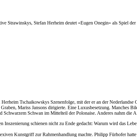
tive Strawinskys, Stefan Herheim deutet «Eugen Onegin» als Spiel de
an Herheim Tschaikowskys Szenenfolge, mit der er an der Nederlandse 
raben, Mariss Jansons dirigierte. Eine Luxusbesetzung. Manches Bild 
d Schwarzem Schwan im Mittelteil der Polonaise. Anderes nahm die Au
en Inszenierung schienen nicht zu Ende gedacht: Wa­rum wird das Lebe
exiven Kunstgriff zur Rahmenhandlung machte. Philipp Fürhofer hatte e