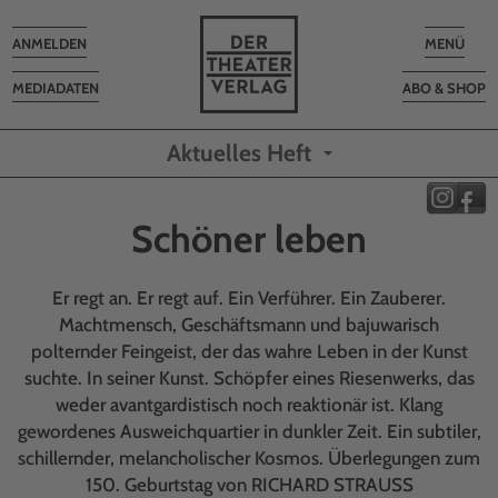
Toggle
Toggle
ANMELDEN
MENÜ
navigation
navigatio
MEDIADATEN
ABO & SHOP
Aktuelles Heft
Schöner leben
Er regt an. Er regt auf. Ein Verführer. Ein Zauberer.
Machtmensch, Geschäftsmann und bajuwarisch
polternder Feingeist, der das wahre Leben in der Kunst
suchte. In seiner Kunst. Schöpfer eines Riesenwerks, das
weder avantgardistisch noch reaktionär ist. Klang
gewordenes Ausweich­quartier in dunkler Zeit. Ein subtiler,
schillernder, melancholischer Kosmos. Überlegungen zum
150. Geburtstag von RICHARD STRAUSS