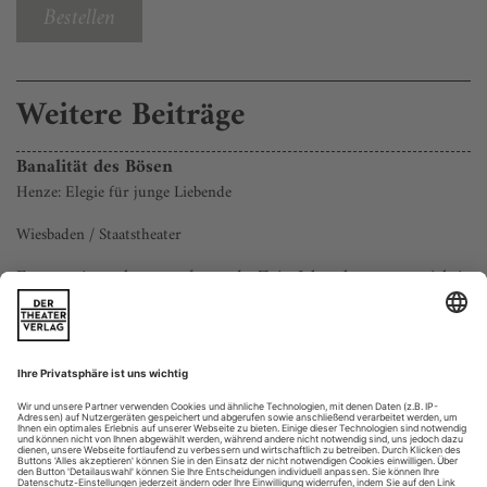
Bestellen
Weitere Beiträge
Banalität des Bösen
Henze: Elegie für junge Liebende
Wiesbaden / Staatstheater
Es war eine schöne, aufregende Zeit: Ich gehörte nun richtig
zu einem andauernd Musik produzierenden Betrieb, konnte
Opernproben und -aufführungen besuchen, so viel ich wollte.
In der Kantine unterhielt ich mich mit Orchestermusikern
und ließ mich über Ventile, Griffe, Bogen- und
Atemtechniken belehren, dankbar für jeden Rat, jede neue
Lektion.» 1950 wurde der...
Infos