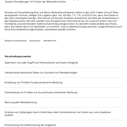
Jubilare
Verdi hätte ihr zu ihrer Violetta gratuliert, war einmal in
dieser Zeitschrift zu lesen. Zum beachtlichen Repertoire der
in San Francisco gebürtigen Sopranistin
zählen
Jane Marsh
neben den zentralen Verdi-Partien auch Mozarts Fiordiligi,
Figaro-Gräfin, Donna Elvira und Donna Anna, Wagners
Sieglinde, Strauss' Marschallin und Daphne, Bellinis Norma,...
Geduld, ein hohes Gut
Er könnte als Ingenieur in der Entwicklungsabteilung einer Firma
arbeiten. Und er fände das nicht einmal schlecht. Doch Markus Eiche
ist, nach einem Umweg, dann doch auf der Opernbühne gelandet. Die
Erfahrungen seines «Vorlebens» will der 44-Jährige nicht missen.
Mehr noch: Sie kommen seinem Gesang zugute – und seinem
Selbstverständnis als Sänger
Herr Eiche, erst Mannheim, dann Wien, jetzt München: