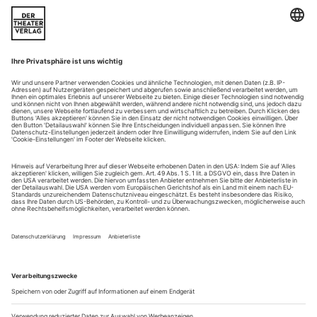
«Jede Fotografie», schrieb Susan Sontag in ihrer kleinen
Philosophie der
Kamerakunst, «ist eine Art Memento mori. Fotografieren
bedeutet teilnehmen an der Sterblichkeit, Verletzlichkeit und
Wandelbarkeit anderer Menschen (oder Dinge). Eben
dadurch, dass sie diesen einen Moment herausgreifen und
erstarren lassen, bezeugen alle Fotografien das unerbittliche...
Immer bereit für einen Seitenblick
Seit 30 Jahren aktiv: Das kleine Buxton Festival in Derbyshire findet
sein Glück an den Rändern der Repertoires
Ohne ihre kleinen Sommerfestspielorte wäre die
überschaubare britische Opernlandschaft um einiges ärmer.
Das Festival in Garsington oder die Grange Park Opera
warten immer wieder mit selten gespielten Stücken auf (siehe
OW 8/2009). Auch das seit 1979 veranstaltete Festival in
Buxton gehört in diese Kategorie. Zur Zeit Queen Victorias