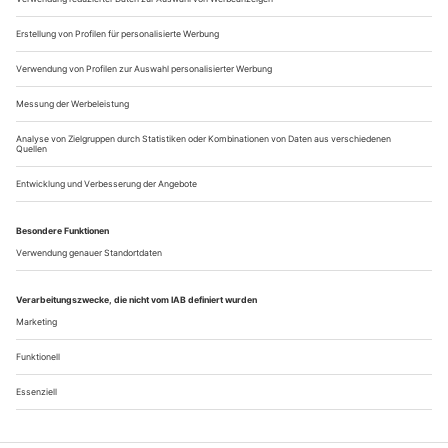
war das Städtchen südlich von...
Alles so schön brombeerfarben hier
Der «Holländer für Kinder» ist ein Knüller, Christian Thielemann
triumphiert mit dem «Ring», Hans Sachs und Beckmesser sind neu
besetzt, «Tristan und Isolde» wird verfilmt - Eindrücke von den
Bayreuther Festspielen 2009
Es ist schon fast eine betriebliche Übung in den Medien
unseres Landes: Je näher es auf die Bayreuther Festspiele
zugeht, desto niedriger ist die Hürde, die eine Nachricht
überspringen muss, um eifrig publiziert zu werden. Da wird
schon einmal vermeldet, dass Katharina Wagner privat mit
Holz-Pellets heizt. Aber es gab auch Wichtiges wie den ersten
Warnstreik der...
Über uns
Kontakt
Kritikerumfrage
Newsletter
Mediadaten
Datenschutz
Impressum
AGB
Vertrag widerrufen
Cookie-Einstellungen
Abo kündigen