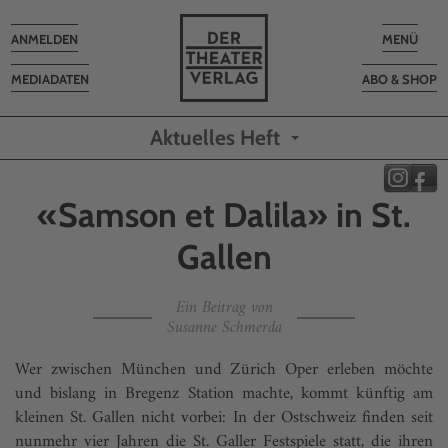
Toggle
Toggle
ANMELDEN
MENÜ
navigation
navigatio
MEDIADATEN
ABO & SHOP
Aktuelles Heft
«Samson et Dalila» in St.
Gallen
Ein Beitrag von
Susanne Schmerda
Wer zwischen München und Zürich Oper erleben möchte
und bislang in Bregenz Station machte, kommt künftig am
kleinen St. Gallen nicht vorbei: In der Ostschweiz finden seit
nunmehr vier Jahren die St. Galler Festspiele statt, die ihren