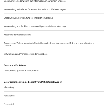
Nero so verliebt war, dass er dafür sowohl seine Mutter als
auch die ins Exil entwichene Ehefrau ermorden ließ. Dass
Claudio Monteverdi ausgerechnet diesem grausamen Paar
eines der...
Anatomie der Melancholie
Das Theater war für ihn zeitlebens ein Ort der Wahrhaftigkeit. Ein
Nachruf auf den Komponisten und Dirigenten Péter Eötvös
Die Menschen in Tschechows Theaterstücken, die, beobachtet
man sie bei ihrem Tun, weit mehr Menschen sind als nur
Figuren auf einem imaginären Schachbrett, leiden fast
ausnahmslos an einer Diskrepanz. Es ist die (gänzlich
undialektische) Diskrepanz zwischen dem, was sie sich
wünschen und wollen, und dem, was sie daraus zu machen
imstande sind. Das Leben, wenngleich...
Über uns
Kontakt
Kritikerumfrage
Newsletter
Mediadaten
Datenschutz
Impressum
AGB