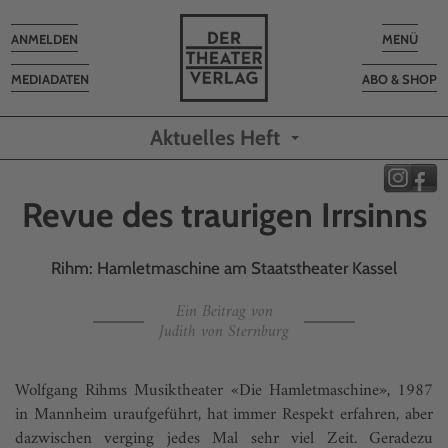
Toggle
Toggle
ANMELDEN
MENÜ
navigation
navigatio
MEDIADATEN
ABO & SHOP
Aktuelles Heft
Revue des traurigen Irrsinns
Rihm: Hamletmaschine am Staatstheater Kassel
Ein Beitrag von
Judith von Sternburg
Wolfgang Rihms Musiktheater «Die Hamletmaschine», 1987
in Mannheim uraufgeführt, hat immer Respekt erfahren, aber
dazwischen verging jedes Mal sehr viel Zeit. Geradezu