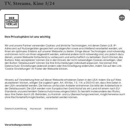
TV, Streams, Kino 5/24
arte
01.05. – 15.50 Uhr
Europakonzert 2024 aus Tsinandali - Georgien
Im Rahmen der Europakonzerte interpretieren die Berliner
Philharmoniker unter musikalischer Leitung von Daniel
Barenboim die Schicksals-Symphonie von Ludwig van
Beethoven sowie das Violinkonzert in D-Dur von Johannes
Brahms.
05.05. – 03.10 Uhr
Elīna Garanča und Juan Diego Flórez bei den Salzburger...
Machtspiele
Monteverdi: L’incoronazione di Poppea am Theater Basel
Schön soll sie gewesen sein. Viel mehr Positives findet sich in
den «Annalen» des römischen Geschichtsschreibers Tacitus
nicht über Poppaea, jene Frau, in die der römische Kaiser