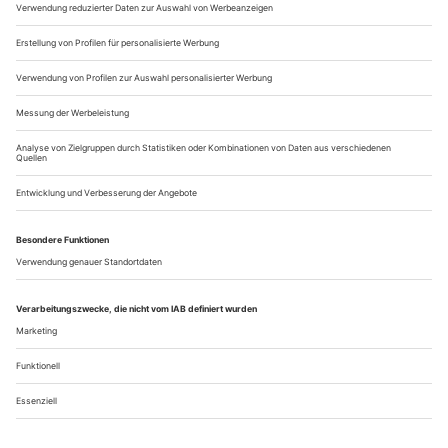
sängerischen Fähigkeiten. Am 14. Juli 2022 jährte sich
Abendroths Geburt zum 150. Mal. Und am 1. September
2022 ist...
Temperamentvoll
Fatma Said serviert mit ihrem Album «Kaleidoscope» einen Kessel
Buntes
Die Begriffe «Kaleidoskop» und «Mosaik» werden vor allem
in der Welt der Neuen Musik gerne gebraucht. In Berlin
leisten die freien Gruppen des Solistenensembles Kaleidoskop
und des Ensembles Mosaik seit vielen Jahren hervorragende,
zum Teil bühnenraumsprengende Musikarbeit. Beim seitens
dieser Avantgardisten favorisierten Gebrauch der beiden
Termini «Kaleidoskop»...
Über uns
Kontakt
Kritikerumfrage
Newsletter
Mediadaten
Datenschutz
Impressum
AGB
Vertrag widerrufen
Cookie-Einstellungen
Abo kündigen