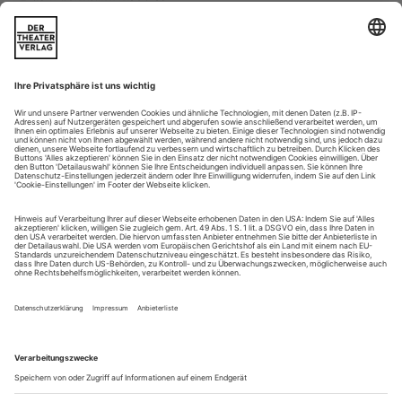
Dirigent Antonio Pappano über seine Zeit an der Accademia
Nazionale di Santa Cecilia, Londoner Pläne und seine Mahler-Nähe
Herr Pappano, die neue Spielzeit der Accademia Nazionale di Santa
Cecilia in Rom startet am 18. Oktober mit «Elektra». Es ist Ihre
letzte Spielzeit als Musikalischer Direktor der Accademia. Warum
haben Sie gerade diese Strauss-Oper für die Spielzeiteröffnung
ausgesucht?
Ich hätte die «Elektra» an Covent Garden dirigieren sollen,
aber wir mussten sie aufgrund der...
«Unfassliche Velozität»
Vor 150 Jahren wurde die spätere Koloratur-Legende Irene
Abendroth geboren
Sie sang die Norma, die Lucia, die Nedda, dazu Susanna, Frau
Fluth, Rosina und Tosca und viele große Rollen mehr. Sie galt
als die vielleicht erfolgreichste Koloratursopranistin ihrer Zeit:
Irene Abendroth. Selbst Grantler Eduard Hanslick lobte ihre