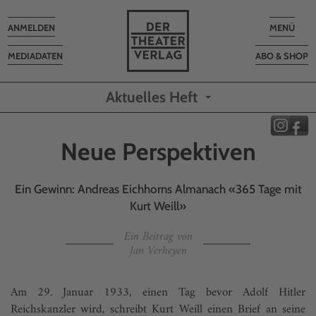
Toggle
Toggle
ANMELDEN
MENÜ
navigation
navigatio
MEDIADATEN
ABO & SHOP
Aktuelles Heft
Neue Perspektiven
Ein Gewinn: Andreas Eichhorns Almanach «365 Tage mit
Kurt Weill»
Ein Beitrag von
Jan Verheyen
Am 29. Januar 1933, einen Tag bevor Adolf Hitler
Reichskanzler wird, schreibt Kurt Weill einen Brief an seine