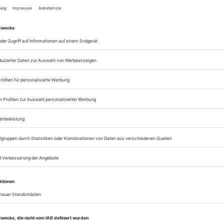
Zugang zur Opernwe
zum ePaper
Lesegenuss auf allen
Zugang zum Onlinea
Opernwelt
Sie können alle Vorteile
sofort nutzen
Digital-Abo testen