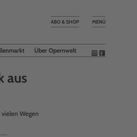
Toggle
ABO & SHOP
MENÜ
navigation
llenmarkt
Über Opernwelt
k aus
f vielen Wegen