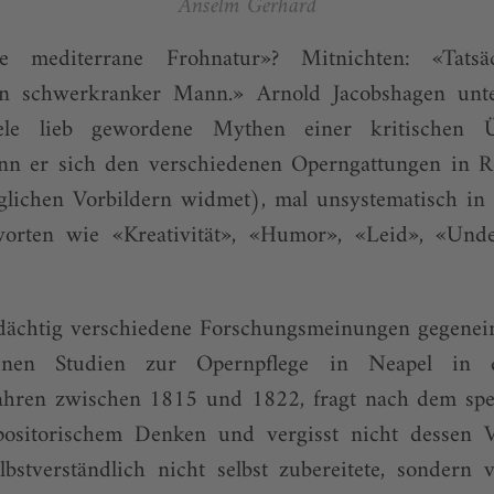
Anselm Gerhard
e mediterrane Frohnatur»? Mitnichten: «Tatsä
ein schwerkranker Mann.» Arnold Jacobshagen unte
iele lieb gewordene Mythen einer kritischen Ü
nn er sich den verschiedenen Operngattungen in 
glichen Vorbildern widmet), mal unsystematisch in
worten wie «Kreativität», «Humor», «Leid», «Unde
dächtig verschiedene Forschungsmeinungen gegenein
enen Studien zur Opernpflege in Neapel in 
ahren zwischen 1815 und 1822, fragt nach dem sp
ositorischem Denken und vergisst nicht dessen V
lbstverständlich nicht selbst zubereitete, sondern 