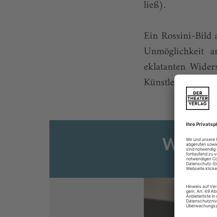
ließ).
Ein Rossini-Bild 
Unmöglichkeit an
eklatanten Wider
Künstler in zahlre
Weiter
Sie