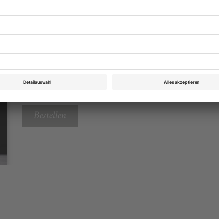
eichnis
Opernwelt Dezember 2015
Rubrik: Hören, Sehen, Lesen, Seite 28
von Anselm Gerhard
Bestellen