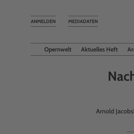
Toggle
ANMELDEN
MEDIADATEN
navigation
Opernwelt
Aktuelles Heft
Ar
Nach
Arnold Jacobs