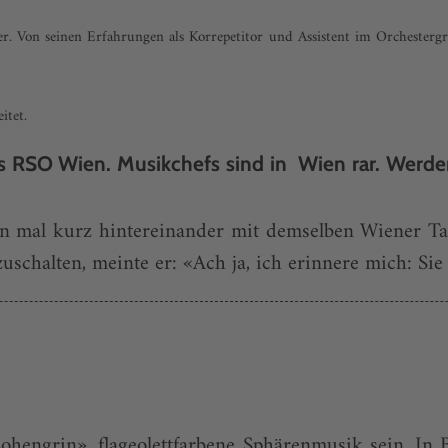
er. Von seinen Erfahrungen als Korrepetitor und Assistent im Orchesterg
itet.
des RSO Wien. Musikchefs sind in Wien rar. Werd
bin mal kurz hintereinander mit demselben Wiener Ta
schalten, meinte er: «Ach ja, ich erinnere mich: Sie 
hengrin», flageolettfarbene Sphärenmusik sein. In B