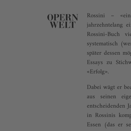
Rossini – «ein
jahrzehntelang 
Rossini-Buch v
systematisch (we
später dessen mö
Essays zu Stich
«Erfolg».
Dabei wägt er be
aus seinen eig
entscheidenden J
in Rossinis komp
Essen (das er se