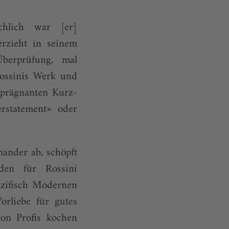
chlich war [er]
rzieht in seinem
berprüfung, mal
Rossinis Werk und
 prägnanten Kurz-
rstatement» oder
ander ab, schöpft
den für Rossini
ezifisch Modernen
orliebe für gutes
von Profis kochen