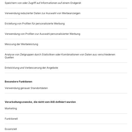
demonstrierte sie mit Arien Johann Sebastian Bachs
eindrucksvoll, wie mühelos sie zwischen Alt- und Sopranlage
hin- und herwechseln, «Erbarme dich» so eindringlich singen
konnte wie «Zerfließe, mein Herze»....
Flucht nach vorn
Schostakowitsch: Moskau, Tscherjomuschki
Hamburg | Staatsoper | Opera stabile
Kein Wunder, dass Dmitri Schostakowitsch anno 1959 bei der
Moskauer Uraufführung seiner einzigen Operette keinerlei
Probleme mit der Zensur in seiner sowjetrussischen Heimat
bekam, wie es in der für ihn brandgefährlichen Stalin-Ära
noch der Fall gewesen war. «Moskau, Tscherjomuschki» ist
Ausfluss der von Chruschtschow eingeleiteten «Tauwetter»-
Periode, die eine...
Über uns
Kontakt
Kritikerumfrage
Newsletter