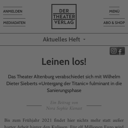
Toggle
Toggle
ANMELDEN
MENÜ
navigation
navigatio
MEDIADATEN
ABO & SHOP
Aktuelles Heft
Leinen los!
Das Theater Altenburg verabschiedet sich mit Wilhelm
Dieter Sieberts «Untergang der Titanic» fulminant in die
Sanierungsphase
Ein Beitrag von
Nora Sophie Kienast
Bis zum Frühjahr 2021 findet hier nichts mehr statt außer
harter Arbeit hinter den Kulissen. Für elf Millionen Euro wird