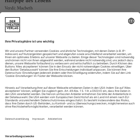
Halfpipe des Lebens
Verdi: Macbeth
Antwerpen | Opera Vlaanderen
Die Bühne stellt das aufgeschnittene Untere eines
Schiffsrumpfs dar, oder eine sehr große Halfpipe. Nicht
einfach, da hineinzurutschen; noch schwerer, wieder
herauszukommen. Von oben, vom Rand aus, ist es ein
Abgrund. Mit Michael Thalheimers Konzept für seinen
«Macbeth» an der Opera Vlaanderen hat das zu tun, insofern
Henrik Ahrs streng geteilter Raum eine rigide...
Zurück zu den Wurzeln
Magdalena Kožená nimmt sich Werke von Benedetto Marcello,
Leonardo Leo, Francesco Gasparini und Händel vor
Magdalena Kožená begann ihre Karriere im Bereich der Alten
Musik. Auf ihrem 1997 erschienenen Debüt-Album bei der
Archiv Produktion der Deutschen Grammophon