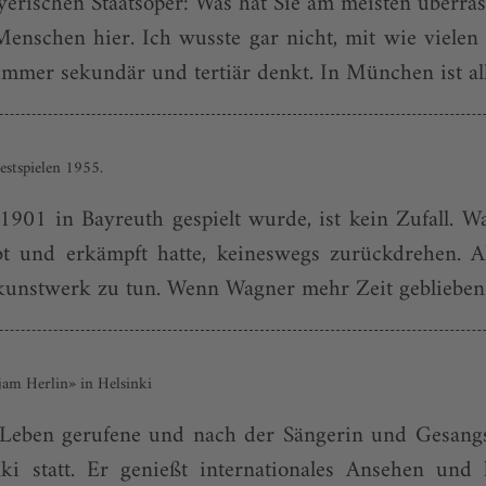
erischen Staatsoper: Was hat Sie am meisten überrasc
Menschen hier. Ich wusste gar nicht, mit wie vielen
mer sekundär und tertiär denkt. In München ist alles
stspielen 1955.
1901 in Bayreuth gespielt wurde, ist kein Zufall. W
 und erkämpft hatte, keineswegs zurückdrehen. 
unstwerk zu tun. Wenn Wagner mehr Zeit geblieben wär
am Herlin» in Helsinki
ns Leben gerufene und nach der Sängerin und Gesa
i statt. Er genießt internationales Ansehen und ka