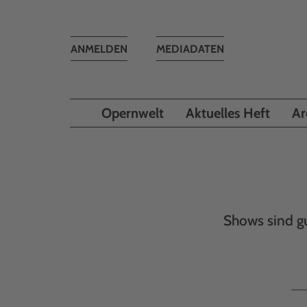
Toggle
ANMELDEN
MEDIADATEN
navigation
Opernwelt
Aktuelles Heft
Ar
Shows sind gu