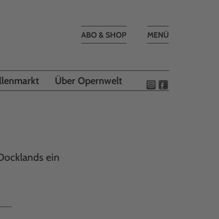
Toggle
ABO & SHOP
MENÜ
navigation
llenmarkt
Über Opernwelt
 Docklands ein