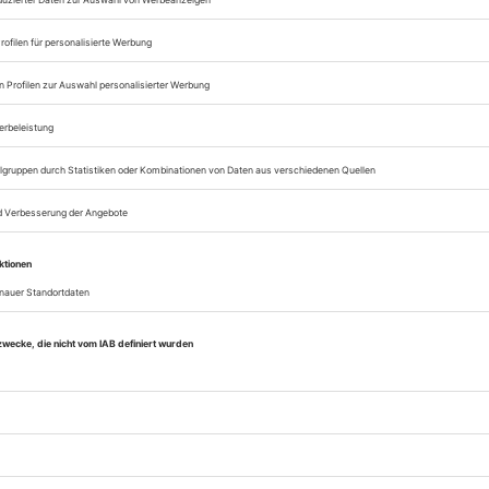
Zugang zum Onlinea
Opernwelt
Sie können alle Vorteile
sofort nutzen
Digital-Abo testen
eichnis