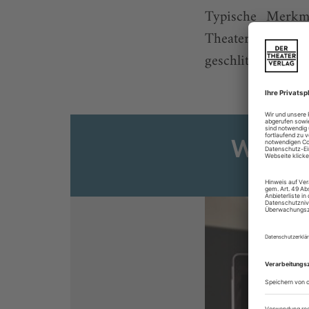
Typische Merkma
Theaterbau wied
geschlitzten Metal
Weiter
Sie