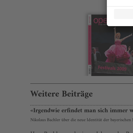
Weitere Beiträge
«Irgendwie erfindet man sich immer 
Nikolaus Bachler über die neue Identität der bayerischen