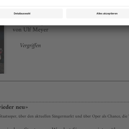
Opernwelt September/Oktober 2009
Rubrik: Magazin, Seite 88
von Ulf Meyer
Vergriffen
wieder neu»
 Staatsoper, über den aktuellen Sängermarkt und über Oper als Chance, di