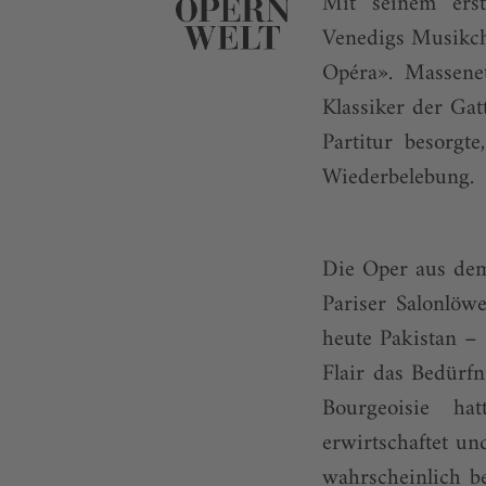
Mit seinem erst
Venedigs Musikche
Opéra». Massenet
Klassiker der Gat
Partitur besorgt
Wiederbelebung.
Die Oper aus dem
Pariser Salonlöwe
heute Pakistan – 
Flair das Bedürfn
Bourgeoisie ha
erwirtschaftet un
wahrscheinlich b