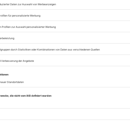
Zugang zum Onlinea
Opernwelt
Sie können alle Vorteile
sofort nutzen
Digital-Abo testen
eichnis