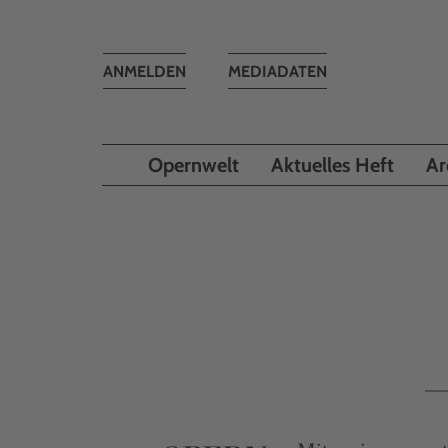
Toggle
ANMELDEN
MEDIADATEN
navigation
Opernwelt
Aktuelles Heft
Ar