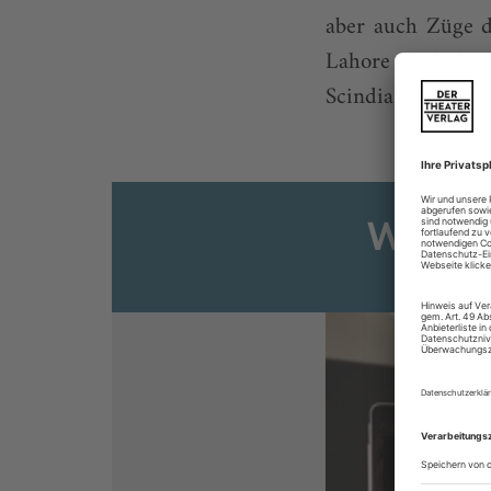
aber auch Züge d
Lahore und die T
Scindia nicht ...
Weiter
Sie