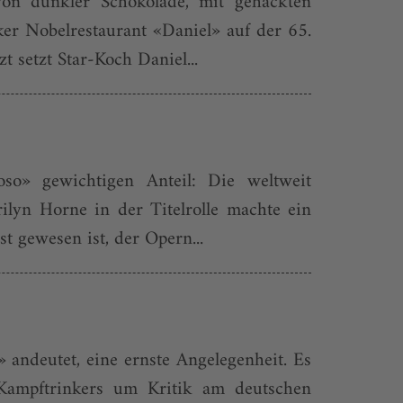
on dunkler Schokolade, mit gehackten
r Nobel­restaurant «Daniel» auf der 65.
t setzt Star-Koch Daniel...
o» gewichtigen Anteil: Die weltweit
ilyn Horne in der Titelrolle machte ein
 gewesen ist, der Opern...
» andeutet, eine ernste Angelegenheit. Es
 Kampftrinkers um Kritik am deutschen