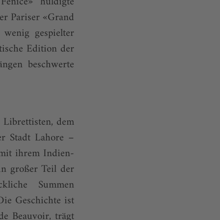
Fenice» huldigte
der Pariser «Grand
 wenig gespielter
tische Edition der
Längen beschwerte
Librettisten, dem
der Stadt Lahore –
 mit ihrem Indien-
in großer Teil der
eckliche Summen
Die Geschichte ist
e Beauvoir, trägt