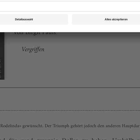
Opernwelt Februar 2005
Rubrik: Panorama, Seite 46
von Birgit Pauls
Vergriffen
«Rodelinda» gewünscht. Der Triumph gehört jedoch den anderen Hauptdars