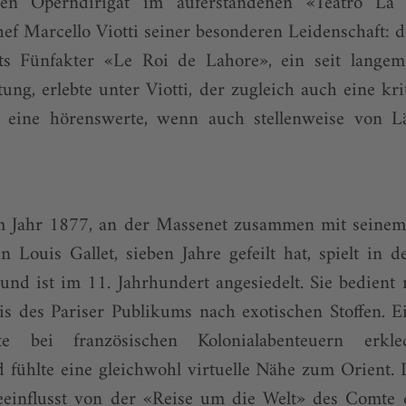
en Operndirigat im auferstandenen «Teatro La 
f Marcello Viotti seiner besonderen Leidenschaft: 
s Fünfakter «Le Roi de Lahore», ein seit langem
tung, erlebte unter Viotti, der zugleich auch eine kri
e, eine hörenswerte, wenn auch stellenweise von 
 Jahr 1877, an der Massenet zusammen mit seinem 
n Louis Gallet, sieben Jahre gefeilt hat, spielt in 
und ist im 11. Jahrhundert angesiedelt. Sie bedient
is des Pariser Publikums nach exotischen Stoffen. E
tte bei französischen Kolonialabenteuern erkl
d fühlte eine gleichwohl virtuelle Nähe zum Orient. 
eeinflusst von der «Reise um die Welt» des Comte d