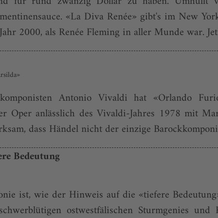
d für rund zwanzig Dollar zu haben. Umhüllt v
mentinensauce. «La Diva Renée» gibt's im New Yorke
 Jahr 2000, als Renée Fleming in aller Munde war. Jetz
rsilda»
omponisten Antonio Vivaldi hat «Orlando Furios
ser Oper anlässlich des Vivaldi-Jahres 1978 mit Mar
rksam, dass Händel nicht der einzige Barockkomponist
fere Bedeutung
nie ist, wie der Hinweis auf die «tiefere Bedeutung
chwerblütigen ostwestfälischen Sturmgenies und