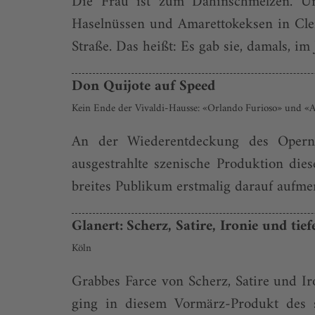
Die Frau ist zum Dahinschmelzen. Un
Haselnüssen und Amaretto­keksen in Cle
Straße. Das heißt: Es gab sie, damals, im
Don Quijote auf Speed
Kein Ende der Vivaldi-Hausse: «Orlando Furioso» und «A
An der Wiederentdeckung des Opernk
ausgestrahlte szenische Produktion die
breites Publikum erstmalig darauf aufme
Glanert: Scherz, Satire, Ironie und tie
Köln
Grabbes Farce von Scherz, Satire und Iro
ging in diesem Vormärz-Produkt des s