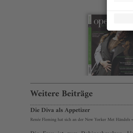
Weitere Beiträge
Die Diva als Appetizer
Renée Fleming hat sich an der New Yorker Met Händels 