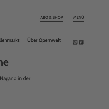
Toggle
ABO & SHOP
MENÜ
navigation
llenmarkt
Über Opernwelt
he
 Nagano in der