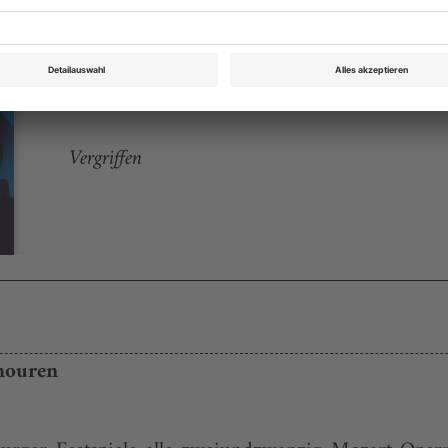
Opernwelt September/Oktober 2005
Rubrik: Im Focus, Seite 34
von Albrecht Thiemann
Vergriffen
mouren