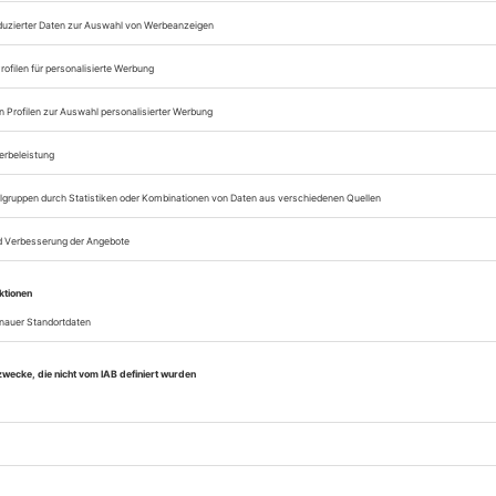
Zugang zum Onlinea
Opernwelt
Sie können alle Vorteile
sofort nutzen
Digital-Abo testen
eichnis