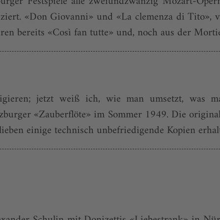
burger Festspiele alle zweiundzwanzig Mozart-Opern
ziert. «Don Giovanni» und «La clemenza di Tito», v
en be­reits «Così fan tutte» und, noch aus der Morti
rigieren; jetzt weiß ich, wie man umsetzt, was m
lzburger «Zauberflöte» im Sommer 1949. Die origin
lieben einige technisch unbefriedigende Kopien erhalt
exander Schulin mit Donizettis «Liebestrank» in N