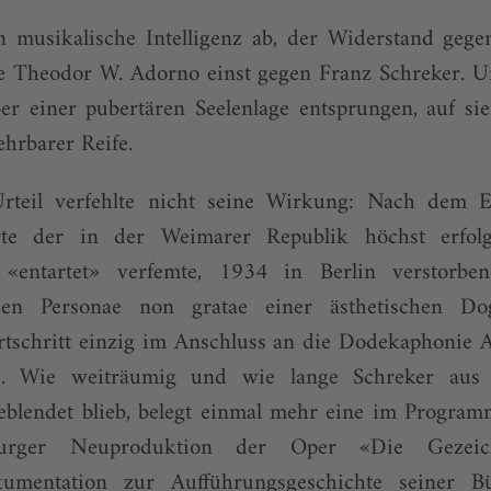
n musikalische Intelligenz ab, der Widerstand gege
 Theodor W. Adorno einst gegen Franz Schreker. U
ber einer pubertären Seelenlage entsprungen, auf si
ehrbarer Reife.
rteil verfehlte nicht seine Wirkung: Nach dem 
rte der in der Weimarer Republik höchst erfolg
 «entartet» verfemte, 1934 in Berlin verstorbene
en Personae non gratae einer ästhetischen Dog
rtschritt einzig im Anschluss an die Dodekaphonie 
te. Wie weiträumig und wie lange Schreker aus 
eblendet blieb, belegt einmal mehr eine im Programm
zburger Neuproduktion der Oper «Die Gezeic
umentation zur Aufführungsgeschichte seiner 