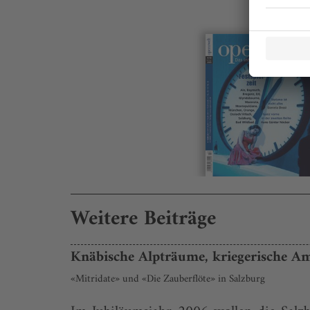
Weitere Beiträge
Knäbische Alpträume, kriegerische A
«Mitridate» und «Die Zauberflöte» in Salzburg