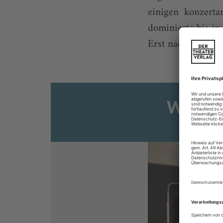
einigen konzert
dominierte bis in
Erst nachdem Mic
Weiter
Sie