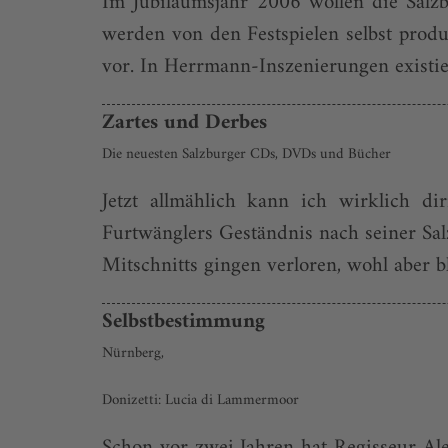
Im Jubiläumsjahr 2006 wollen die Salz
werden von den Festspielen selbst produ
vor. In Herrmann-Inszenierungen existier
Zartes und Derbes
Die neuesten Salzburger CDs, DVDs und Bücher
Jetzt allmählich kann ich wirklich di
Furtwänglers Geständnis nach seiner Sa
Mitschnitts gingen verloren, wohl aber b
Selbstbestimmung
Nürnberg,
Donizetti: Lucia di Lammermoor
Schon vor zwei Jahren hat Regisseur Al