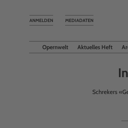
Toggle
ANMELDEN
MEDIADATEN
navigation
Opernwelt
Aktuelles Heft
Ar
I
Schrekers «Ge