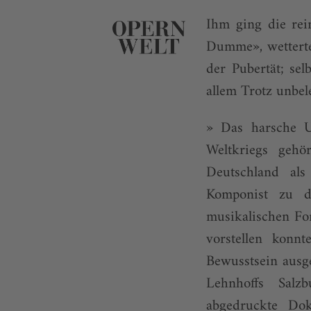
Ihm ging die rei
Dumme», wetterte
der Pubertät; sel
allem Trotz unbel
» Das harsche U
Weltkriegs gehö
Deutschland als
Komponist zu d
musikalischen Fo
vorstellen konn
Bewusstsein ausg
Lehnhoffs Sal
abgedruckte Dok