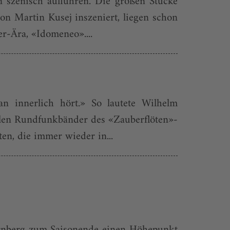
 szenisch aufführen. Die großen Stücke
on Martin Kusej inszeniert, liegen schon
er-Ära, «Idomeneo»....
an innerlich hört.» So lautete Wilhelm
alen Rundfunkbänder des «Zauberflöten»-
en, die immer wieder in...
ürnberg zum Saison­ende einen Höhepunkt