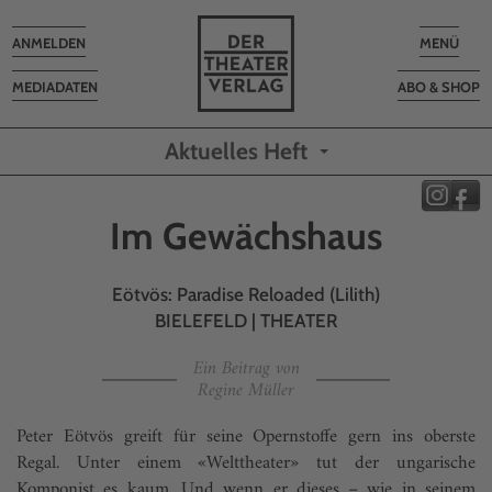
Toggle
Toggle
ANMELDEN
MENÜ
navigation
navigatio
MEDIADATEN
ABO & SHOP
Aktuelles Heft
Im Gewächshaus
Eötvös: Paradise Reloaded (Lilith)
BIELEFELD | THEATER
Ein Beitrag von
Regine Müller
Peter Eötvös greift für seine Opernstoffe gern ins oberste
Regal. Unter einem «Welttheater» tut der ungarische
Komponist es kaum. Und wenn er dieses – wie in seinem