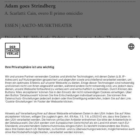
Adam goes Strindberg
A. Scarlatti: Cain, overo Il primo omicidio
ESSEN | AALTO-MUSIKTHEATER
Dietrich W. Hilsdorfs Debüt am Essener Aalto-Theater – die
zweite Produktion überhaupt am frisch eröffneten Haus und
der Beginn einer intensiven Arbeitsbeziehung – war vor
vielen Jahren eine zuerst skandalisierte, aber rasch zum
Kultstatus avancierte Inszenierung von Verdis «Don Carlo».
Nach längerer Abwesenheit ist Hilsdorf nun triumphal nach
Essen zurückgekehrt:...
Chapeau!
Brigitte Fassbaenders Autobiografie «Komm’ aus dem Staunen nicht
heraus» nimmt kein Blatt vor den Mund, ist selbstkritisch und sich
für nichts zu schade – findet die Sopranistin Simone Kermes, die das
Buch für uns gelesen hat