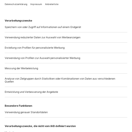
Ich habe geweint ... und das nicht nur einmal, bei den
bewegenden Memoiren von Brigitte Fassbaender. Der Titel
hat recht: «Komm’ aus dem Staunen nicht heraus.» Ein Zitat
aus dem «Rosenkavalier», mit dem sie als Mezzosopran
international berühmt wurde, in ihrer Glanzrolle als Octavian.
Staunen! Auch darüber, dass sie ihre Autobiografie selbst
verfasst hat, ohne...
Abgespeckt
Stradella: Amare e fingere
ROM | ORATORIO DEL GONFALONE
Das dreiaktige Dramma per musica «Amare e fingere» – zu
Deutsch: Lieben und Täuschen – kann man als lockeres
Remake des spanischen Dramas «Fingir y amar» des zu seiner
Zeit überaus beliebten italienischstämmigen Autors Augustín
Moreto (1618–1669) bezeichnen. Wer die musikalische
Adaption des Stücks einst autorisierte, ist umstritten; weder