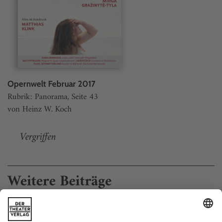
Opernwelt Februar 2017
Rubrik: Panorama, Seite 43
von Heinz W. Koch
Vergriffen
Weitere Beiträge
Zum Tod von Georges Prêtre