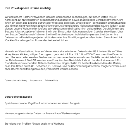
Er kam, dirigierte – und siegte. 22 Jahre jung war der Sohn
eines Schusters aus dem nordfranzösischen Waziers, als er
1946 sein Debüt an der Opéra de Marseille gab, mit Lalos «Le
Roi d’Ys». Ein König wurde Georges Prêtre dann selbst, doch
nicht als Komponist, wie ursprünglich erträumt, sondern als
Dirigent. Von Marseille führte ihn der Weg an die Pariser...
Funkstille
Tschaikowsky: Pique Dame
Ulm | Theater
Tschaikowsky selbst vergoss nach eigenem Bekenntnis
Tränen, als er Puschkins unglücklich liebende Spielernatur
Hermann in den sicheren Untergang begleitete, und seine
Erschütterung spiegelt sich in der Musik, die sich
durchgehend in einem Bereich zwischen Herzflimmern und
Herzrasen bewegt. Da kündigt sich schon der Komponist der
«Pathétique» an. Im Ulmer...