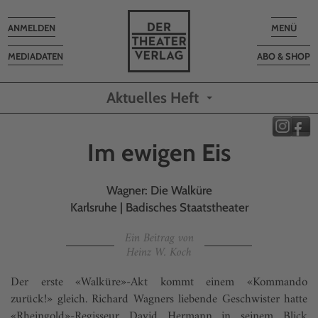
Toggle
Toggle
ANMELDEN
MENÜ
navigation
navigatio
MEDIADATEN
ABO & SHOP
Aktuelles Heft
Im ewigen Eis
Wagner: Die Walküre
Karlsruhe | Badisches Staatstheater
Ein Beitrag von
Heinz W. Koch
Der erste «Walküre»-Akt kommt einem «Kommando
zurück!» gleich. Richard Wagners liebende Geschwister hatte
«Rheingold»-Regisseur David Hermann in seinem Blick