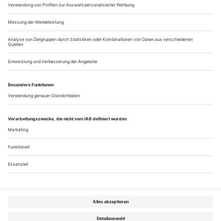
Flieg, Schmetterling, flieg!
Riccardo Chailly dirigiert an der Scala Puccinis «Madama Butterfly»
aus dem Geist eines zeitlosen Expressionismus, Alvis Hermanis sucht
sein Heil im Illustrativ-Stilisierten
Der Tod trägt zwei Kreuze. Wie bei Mimì. Jetzt verabschiedet
sich auch Cio-Cio-San, ihre Schwester im Geiste, in h-Moll
aus dem Diesseits – würdevoll, wie es die Tradition verlangt.
Ihr Suizid bedeutet den Umschlag des Tragischen ins
Erhabene, den Triumph des individuellen Willens. Wie hat es
Kirilow, Dostojewskys Held, postuliert: Im Freitod liegt die
einzige...
Über uns
Kontakt
Kritikerumfrage
Newsletter
Mediadaten
Datenschutz
Impressum
AGB
Vertrag widerrufen
Cookie-Einstellungen
Abo kündigen