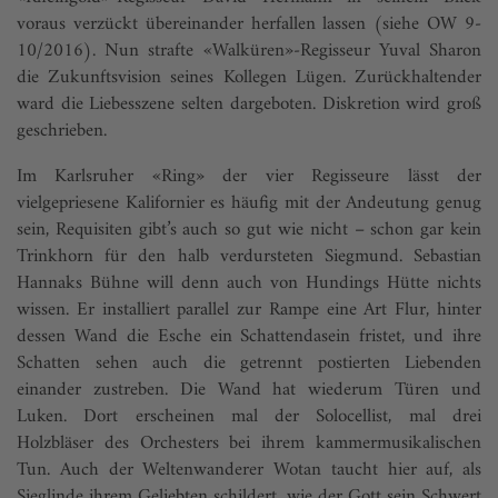
voraus verzückt übereinander herfallen lassen (siehe OW 9-
10/2016). Nun strafte «Walküren»-Regisseur Yuval Sharon
die Zukunftsvision seines Kollegen Lügen. Zurückhaltender
ward die Liebesszene selten dargeboten. Diskretion wird groß
geschrieben.
Im Karlsruher «Ring» der vier Regisseure lässt der
vielgepriesene Kalifornier es häufig mit der Andeutung genug
sein, Requisiten gibt’s auch so gut wie nicht – schon gar kein
Trinkhorn für den halb verdursteten Siegmund. Sebastian
Hannaks Bühne will denn auch von Hundings Hütte nichts
wissen. Er installiert parallel zur Rampe eine Art Flur, hinter
dessen Wand die Esche ein Schattendasein fristet, und ihre
Schatten sehen auch die getrennt postierten Liebenden
einander zustreben. Die Wand hat wiederum Türen und
Luken. Dort erscheinen mal der Solocellist, mal drei
Holzbläser des Orchesters bei ihrem kammermusikalischen
Tun. Auch der Weltenwanderer Wotan taucht hier auf, als
Sieglinde ihrem Geliebten schildert, wie der Gott sein Schwert