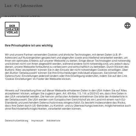
Luz: 4½ Jahreszeiten
BASEL | THEATER
Ein Mann schlurft im graublauen Arbeitskittel auf die Bühne
und stutzt angesichts des offenbar unerwarteten Publikums.
Die Szene kennt man so ähnlich aus dem
Theaterkabarettstück «Die Sternstunde des Josef Bieder», bei
dem ein Requisiteur ungewollt zum Entertainer wird. Aber im
Programmheft steht ausdrücklich: «Wenig Text in deutscher
und englischer Sprache.» Und...
Leiden und Leidenschaft
Véronique Gens schlüpft, begleitet von Les Chantres du Centre de
Musique Baroque de Versailles und dem Ensemble Les Surprises,
virtuos in «schreckenerregende Rollen» der französischen Barockoper
«Passion» hat Véronique Gens ihr neues Album genannt, mit
dem die französische Sopranistin zu ihren künstlerischen
Wurzeln zurückkehrt. Gemeinsam mit Louis-Noël Bestion de