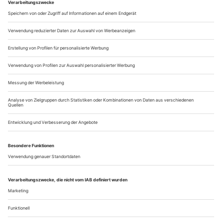
Camboulas, dem Leiter des sie begleitenden Ensemble Les
Surprises, hatte sie den zündenden Einfall, die für die
französische Barockoper so typischen kurzen Airs und
deklamatorischen Rezitative...
Realitätsverlust
Korngold: Die tote Stadt
KÖLN | OPER | STAATENHAUS
Es hätte ein rauschendes Jubiläumsfest werden können: Am 4.
Dezember 2020 kam exakt ein Jahrhundert nach der Kölner
Uraufführung durch Otto Klemperer (eine zeitgleiche
Premiere fand in Hamburg unter Egon Pollak statt) Erich
Wolfgang Korngolds Oper «Die tote Stadt» im Kölner
Staatenhaus heraus. Aber der Zuschauersaal blieb damals auf
behördliche Anordnung ebenso tot...
Über uns
Kontakt
Kritikerumfrage
Newsletter