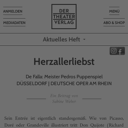
Toggle
Toggle
ANMELDEN
MENÜ
navigation
navigatio
MEDIADATEN
ABO & SHOP
Aktuelles Heft
Herzallerliebst
De Falla: Meister Pedros Puppenspiel
DÜSSELDORF | DEUTSCHE OPER AM RHEIN
Ein Beitrag von
Sabine Weber
Sein Entrée ist eigentlich standesgemäß. Wie von Picasso,
Doré oder Grandeville illustriert tritt Don Quijote (Richard