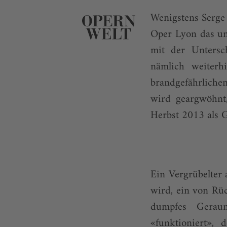
Wenigstens Serge
Oper Lyon das unt
mit der Untersch
nämlich weiter
brandgefährliche
wird geargwöhnt,
Herbst 2013 als 
Ein Vergrübelter 
wird, ein von R
dumpfes Geraun
«funktioniert», 