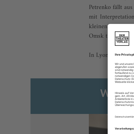
Petrenko fällt a
mit Interpretati
kleinen Problem
Omsk tatsächlich 
In Lyon mag Wagne
Weiter
Sie