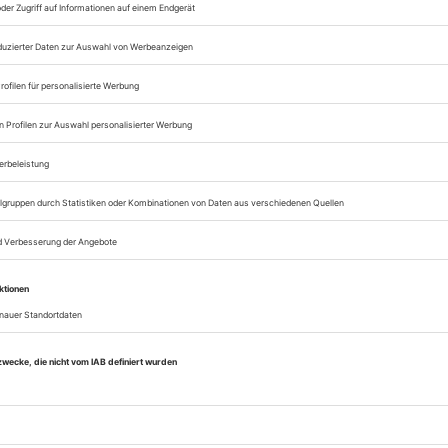
Zugang zur Opernwe
zum ePaper
Lesegenuss auf allen
Zugang zum Onlinea
Opernwelt
Sie können alle Vorteile
sofort nutzen
Digital-Abo testen