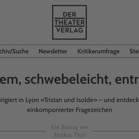
chiv/Suche
Newsletter
Kritikerumfrage
Ste
em, schwebeleicht, ent
dirigiert in Lyon «Tristan und Isolde» – und entdec
einkomponierter Fragezeichen
Ein Beitrag von
Markus Thiel