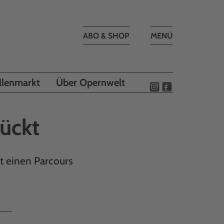
Toggle
ABO & SHOP
MENÜ
navigation
llenmarkt
Über Opernwelt
rückt
kt einen Parcours