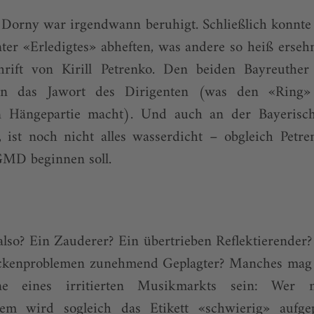
 Dorny war irgendwann beruhigt. Schließlich konnte 
er «Erledigtes» abheften, was andere so heiß erseh
rift von Kirill Petrenko. Den beiden Bayreuther
hin das Jawort des Dirigenten (was den «Ring
n Hängepartie macht). Und auch an der Bayerisch
 ist noch nicht alles wasserdicht – obgleich Petr
GMD beginnen soll.
also? Ein Zauderer? Ein übertrieben Reflektierender?
ückenproblemen zunehmend Geplagter? Manches mag 
e eines irritierten Musikmarkts sein: Wer ni
dem wird sogleich das Etikett «schwierig» aufgep