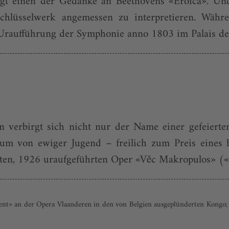
t einen der Gedanke an Beethovens «Eroica». Und
Schlüsselwerk angemessen zu interpretieren. Wäh
 Uraufführung der Symphonie anno 1803 im Palais des
en verbirgt sich nicht nur der Name einer gefeiert
um von ewiger Jugend – freilich zum Preis eines h
tzten, 1926 uraufgeführten Oper «Věc Makropulos» (
t» an der Opera Vlaanderen in den von Belgien ausgeplünderten Kongo; 