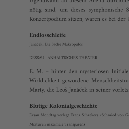
Irgendwann an diesem Abend durchflieg
nötig sind, um dieses symphonische 
Konzertpodium sitzen, waren es bei der
Endlosschleife
Janáček: Die Sache Makropulos
DESSAU | ANHALTISCHES THEATER
E. M. – hinter den mysteriösen Initial
Wirklichkeit gewordene Menschheitstra
Marty, die Leoš Janáček in seiner vorle
Blutige Kolonialgeschichte
Ersan Mondtag verlegt Franz Schrekers «Schmied von Gen
Mixturen maximale Transparenz