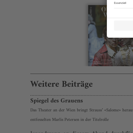
Weitere Beiträge
Spiegel des Grauens
Das Theater an der Wien bringt Strauss’ «Salome» heraus
entfesselten Marlis Petersen in der Titelrolle