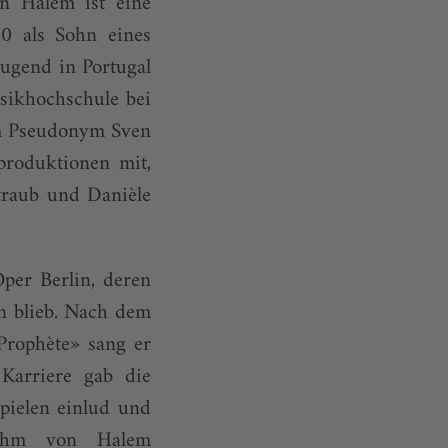
n Halem ist eine
40 als Sohn eines
Jugend in Portugal
sikhochschule bei
em Pseudonym Sven
produktionen mit,
traub und Danièle
per Berlin, deren
n blieb. Nach dem
Prophète» sang er
 Karriere gab die
pielen einlud und
rnahm von Halem