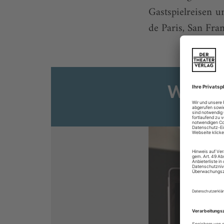
Gastspielreisen 
de Paris, San Fran
Weiter
Sie