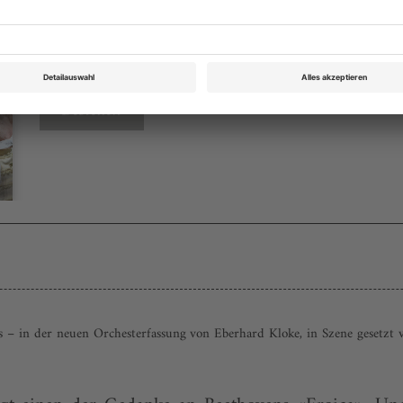
Opernwelt März 2020
Rubrik: Magazin, Seite 65
von Ekkehard Pluta
Bestellen
 – in der neuen Orchesterfassung von Eberhard Kloke, in Szene gesetzt v