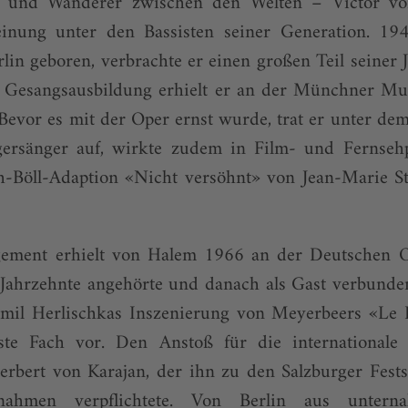
r und Wanderer zwischen den Welten – Victor vo
inung unter den Bassisten seiner Generation. 19
lin geboren, verbrachte er einen großen Teil seiner 
ne Gesangsausbildung erhielt er an der Münchner Mu
 Bevor es mit der Oper ernst wurde, trat er unter d
gersänger auf, wirkte zudem in Film- und Fernseh
h-Böll-Adaption «Nicht versöhnt» von Jean-Marie S
gement erhielt von Halem 1966 an der Deutschen O
 Jahrzehnte angehörte und danach als Gast verbunde
mil Herlischkas Inszenierung von Meyerbeers «Le 
ste Fach vor. Den Anstoß für die internationale
rbert von Karajan, der ihn zu den Salzburger Fests
nahmen verpflichtete. Von Berlin aus unte