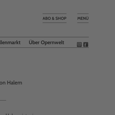
Toggle
ABO & SHOP
MENÜ
navigation
llenmarkt
Über Opernwelt
 von Halem