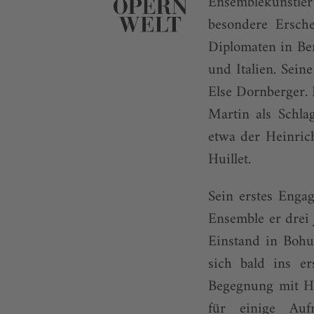
Ensemblekünstle
besondere Ersche
Diplomaten in Ber
und Italien. Sei
Else Dornberger.
Martin als Schla
etwa der Heinric
Huillet.
Sein erstes Enga
Ensemble er drei
Einstand in Bohu
sich bald ins er
Begegnung mit He
für einige Auf