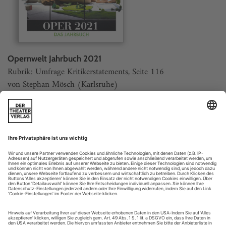
Opernwelt Jahrbuch 2021
Rubrik: Umfrage Kritikerstatements, Seite 116
von Stephan Mösch (Karlsruhe)
Bestellen
Weitere Beiträge
Krise als Chance
Ein «sonderbar Ding» ist die Zeit, das wissen wir aus dem
«Rosenkavalier» von Richard Strauss und Hugo von Hofmannsthal.
Thomas Mann nannte sie «wesenlos und allmächtig», auch das