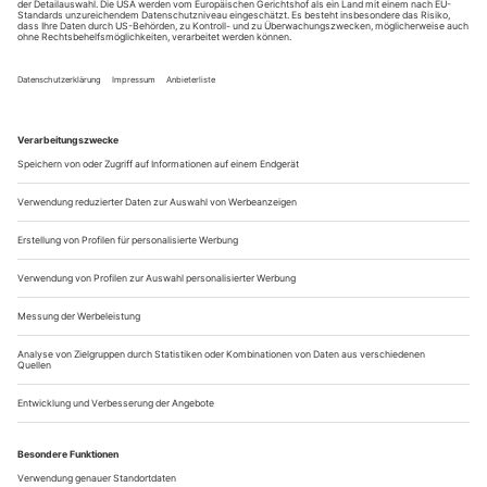
trifft es hervor­ragend. Blickt man nun zurück in das vergangene
Spielzeit-Jahr, so kommt man nicht umhin, an diese beiden
Zuschreibungen erinnert zu werden. Denn es ist in der Tat...
Es ist möglich!
Der Kölner Opernskandal wurde in der Pandemie zum
Glücksfall. Weil die Renovierung der Oper im Tempo des
Berliner Flughafenbaus verläuft, spielt das Musiktheater
weiter in der Ausweichspielstätte, dem Staatenhaus. Dort gibt
es genug Platz, um trotz Abstandsgeboten ein romantisch
besetztes Orchester in voller Stärke spielen zu lassen. So
konnte die Kölner Oper...
Von der Schweiz lernen
Die Schweiz sieht sich gern als eine Insel der Glückseligen. In
vielerlei Hinsicht mag dies selbst in unseren krisenhaften
Zeiten berechtigt sein; freilich ist auch das überreiche
Kulturleben der Eidgenossenschaft seit anderthalb Jahren bloß