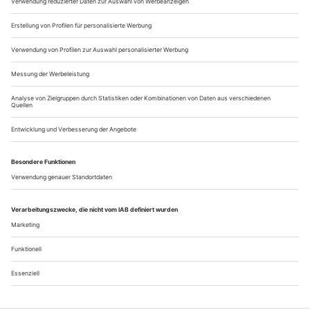
schon mit anderen Aufträgen (unter anderem «Beatrice di
Tenda» für Bellini)...
Frischer Wind aus Moskau
Dmitri Tcherniakovs für das Bolschoi Theater produzierter «Eugen
Onegin» sticht auch im DVD-Format mühelos eine Wiener «Pique
Dame» in Starbesetzung aus
Das Moskauer Bolschoi Theater gilt westlichen Besuchern als
Opernmuseum schlechthin, und es hat sich bis vor Kurzem
auch selbst so definiert. Ein schönes Beispiel bietet die
Inszenierung des «Eugen Onegin» von 1944, die mehr als
sechs Jahrzehnte auf dem Spielplan des Hauses stand und im
Jahr 2000 von dem unlängst verstorbenen Regisseur Boris
Pokrovsky noch einmal...
Über uns
Kontakt
Kritikerumfrage
Newsletter
Mediadaten
Datenschutz
Impressum
AGB
Vertrag widerrufen
Cookie-Einstellungen
Abo kündigen