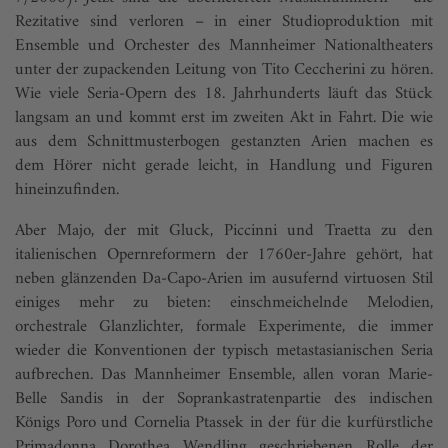
Rezitative sind verloren – in einer Studioproduktion mit
Ensemble und Orchester des Mannheimer Nationaltheaters
unter der zupackenden Leitung von Tito Ceccherini zu hören.
Wie viele Seria-Opern des 18. Jahrhunderts läuft das Stück
langsam an und kommt erst im zweiten Akt in Fahrt. Die wie
aus dem Schnittmusterbogen gestanzten Arien machen es
dem Hörer nicht gerade leicht, in Handlung und Figuren
hineinzufinden.
Aber Majo, der mit Gluck, Piccinni und Traetta zu den
italienischen Opernreformern der 1760er-Jahre gehört, hat
neben glänzenden Da-Capo-Arien im ausufernd virtuosen Stil
einiges mehr zu bieten: einschmeichelnde Melodien,
orchestrale Glanzlichter, formale Experimente, die immer
wieder die Konventionen der typisch metastasianischen Seria
aufbrechen. Das Mannheimer Ensemble, allen voran Marie-
Belle Sandis in der Soprankastratenpartie des indischen
Königs Poro und Cornelia Ptassek in der für die kurfürstliche
Primadonna Dorothea Wendling geschriebenen Rolle der