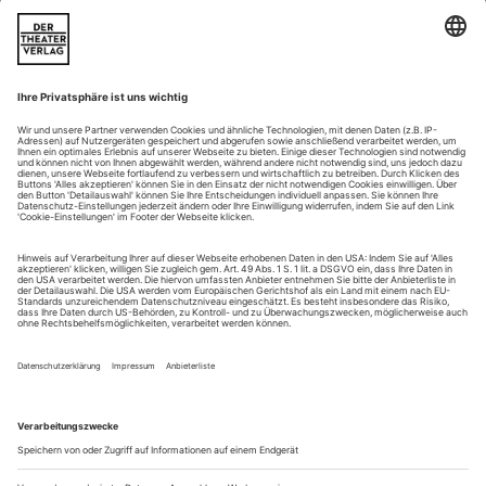
mit William Christie und die Frage der sängerischen Intelligenz
Frau Gens, glauben Sie wie ich, dass Frauen die Launen des
Schicksals besser aushalten können, weil sie stärker sind als
Männer?
Ich weiß nicht, ob sie stärker sind. Aber es ist richtig, dass die
Zahl der Frauen, die tragische Dinge erleben, die verzweifelt
sind, von ihren Ehemännern oder Geliebten verlassen werden
oder sogar sterben, sehr groß ist. Und es ist...
Divendrama im Akkord
Opera Rara bringt die erste Studioaufnahme von Donizettis
«Parisina» heraus
Selbst angesichts der Akkordbedingungen, unter denen
Italiens Opernkomponisten in der ersten Hälfte des 19.
Jahrhunderts produzieren mussten, hatte Donizetti für seine
«Parisina» geradezu abenteuerlich wenig Zeit zur Verfügung.
Weil Felice Romani, der gefragteste Librettist der Epoche,