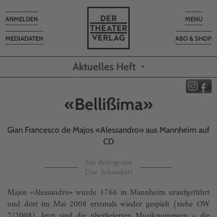
Toggle
Toggle
ANMELDEN
MENÜ
navigation
navigatio
MEDIADATEN
ABO & SHOP
Aktuelles Heft
«Bellißima»
Gian Francesco de Majos «Alessandro» aus Mannheim auf
CD
Ein Beitrag von
Uwe Schweikert
Majos «Alessandro» wurde 1766 in Mannheim uraufgeführt
und dort im Mai 2008 erstmals wieder gespielt (siehe OW
7/2008). Jetzt sind die überlieferten Musiknummern – die