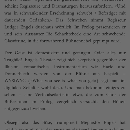
scheint Regisseure und Dramaturgen herauszufordern. «Und
was in schwankender Erscheinung schwebt / Befestiget mit
dauernden Gedanken.» Das Schweben nimmt Regisseur
Ludger Engels durchaus wörtlich. Im Prolog präsentieren er
und sein Ausstatter Ric Schachtebeck eine Art schwebende
Glasvitrine, in die fortwährend Bühnennebel gepumpt wird.
Der Geist ist domestiziert und gefangen. Oder alles nur
Trugbild? Engels’ Theater zeigt sich skeptisch gegenüber der
Illusion, romantisches Instrumentarium wie Harfe und
Donnerblech werden von der Bühne aus bespielt –
WYSIWYG («What you see is what you get») sagt man im
digitalen Zeitalter wohl dazu. Und man bekommt einiges zu
sehen – eine Vertikalseilartistin etwa, die zum Chor der
Büßerinnen im Prolog vergeblich versucht, den Höhen
entgegenzuschweben.
Obsiegt also das Böse, triumphiert Mephisto? Engels hat
richtig erkannt, dass der verneinende Geist keinen wirklichen