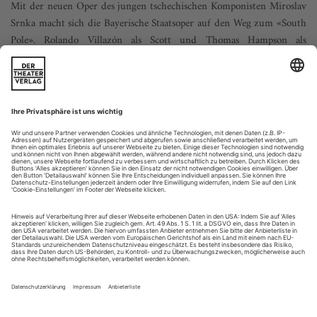
Mit der neuen Oper des jungen tschechischen Komponisten Miroslav
Srnka macht sich die Bayerische Staatsoper auf den Weg zum «South
Pole». Rolando Villazón als Scott und Thomas Hampson als
Amundsen wagen sich ins ewige Eis. Die Expedition wird geleitet von
Kirill Petrenko und Hans Neuenfels
Die Ponys hören zu. Erst eines. Ein Ganzton, dann ein
Halbton aufwärts, lange und leise gehalten. Dann kommen
fünf weitere dazu, schmiegen sich unter die Gesangsphrase
ihres Herrn. Jedes hat seinen eigenen Rhythmus, seine eigene
triolische Bewegung, seine eigene chromatische Linie. Alle
sind genau in der Partitur notiert, im Bassschlüssel. Sechs
Ponys, das sind...
Tragicommedia
Die Innsbrucker Tage der Alten Musik werden dem Tiroler
Landestheater angeschlossen
Eine Frage der Ehre ist es. Und der Wortwahl. «Integration»
klingt schließlich allemal schöner als das böse F-Wort, das