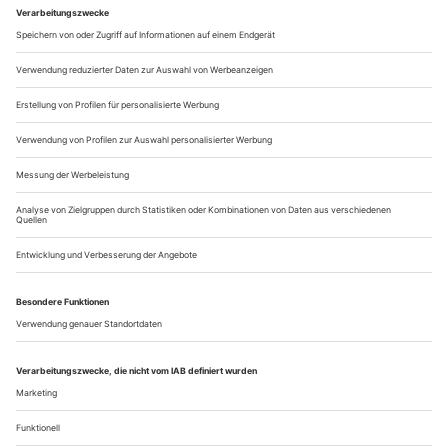
keiner in den Mund nehmen will. Fusion? Gerade weil man
die Festwochen der Alten Musik nicht «verschlucken» will,
sind alle Innsbrucker Verantwortlichen um den schönen
Schein bemüht. Als «Tochtergesellschaft» des Tiroler
Landestheaters wird das...
Eckpunkte einer Weltkarriere
Joan Sutherlands erstes Studio-Recital und ihr Abschied von Covent
Garden
Nach dem frühen Abgang der Callas war Joan Sutherland die
primadonna assoluta der interna­tionalen Opernszene. In mehr
als 30 Gesamtaufnahmen und einer Reihe von Lieder- und
Arien-Programmen hat sie ihr Repertoire für die Nachwelt
festgehalten. Das erste Studio-Recital wurde nun beim Label
Australian Eloquence neu aufgelegt und kommt fast zeitgleich
mit der...