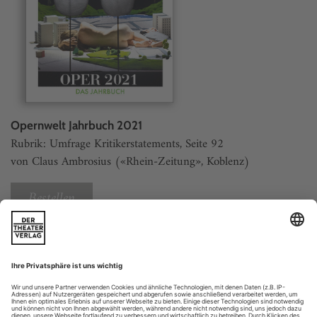
Opernwelt Jahrbuch 2021
Rubrik: Umfrage Kritikerstatements, Seite 92
von Claus Ambrosius («Rhein-Zeitung», Koblenz)
Bestellen
Weitere Beiträge
Neue Wege