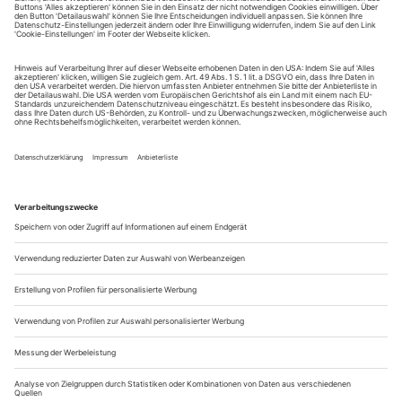
Abgesehen von der merkwürdigen Art und Weise, wie sich
die Saison 2020/2021 entfaltet hat, ist zunächst zu bemerken,
dass im Gegensatz zur vorherigen Saison praktisch alle
Institutionen, große wie kleine, vorbereitet waren, um auf die
Unwägbarkeiten von Covid zu reagieren, indem sie
Alternativen anboten: in Streaming oder in Theatern; mit sehr
reduzierter Kapazität...
Alles digital
Es war eine Theaterspielzeit, in der es viel Theater ums
Theater gab, bei dem es zuerst um die Relevanz von Kultur
ging, die in dem von der Politik verlautbarten Ranking zum
Entsetzen des ganzen Betriebs irgendwo weit hinten kurz vor
den Bordellen rangierte. Unter künstlerischen Aspekten ist
diese Spielzeit kaum zu werten, weil die längste Zeit nur
digitale...
Permer Perspektiven