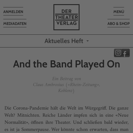
Toggle
Toggle
ANMELDEN
MENÜ
navigation
navigatio
MEDIADATEN
ABO & SHOP
Aktuelles Heft
And the Band Played On
Ein Beitrag von
Claus Ambrosius («Rhein-Zeitung»,
Koblenz)
Die Corona-Pandemie hält die Welt im Würgegriff. Die ganze
Welt? Mitnichten. Reiche Länder impfen sich in eine «Neue
Normalität», öffnen ihre Theater. Und schließen bald wieder,
es ist ja Sommerpause. Wer könnte schon erwarten, dass man