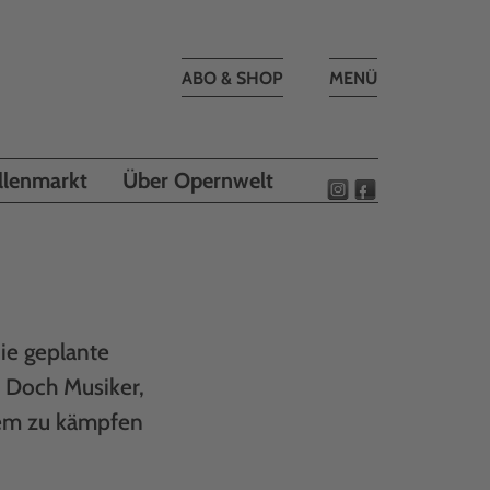
Toggle
ABO & SHOP
MENÜ
navigation
llenmarkt
Über Opernwelt
ie geplante
. Doch Musiker,
tem zu kämpfen