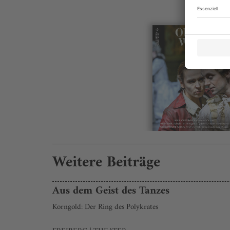
Weitere Beiträge
Aus dem Geist des Tanzes
Korngold: Der Ring des Polykrates