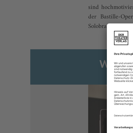
sind hochmotivie
der Bastille-Op
Solobratscher Jean
Weiter
Sie