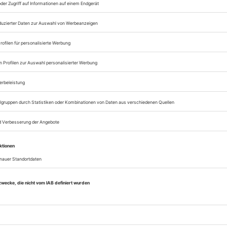
Zugang zum Onlinea
Opernwelt
Sie können alle Vorteile
sofort nutzen
Digital-Abo testen
eichnis