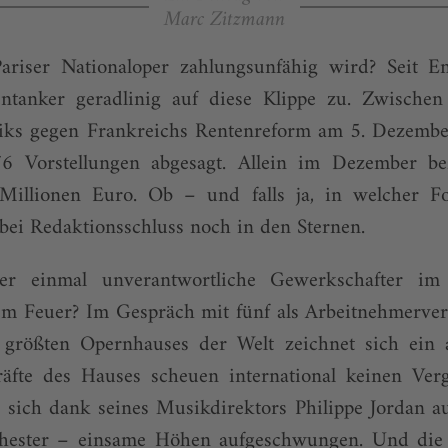
Marc Zitzmann
riser Nationaloper zahlungsunfähig wird? Seit En
entanker geradlinig auf diese Klippe zu. Zwisch
eiks gegen Frankreichs Rentenreform am 5. Dezem
 Vorstellungen abgesagt. Allein im Dezember bez
 Millionen Euro. Ob – und falls ja, in welcher F
 bei Redaktionsschluss noch in den Sternen.
der einmal unverantwortliche Gewerkschafter i
em Feuer? Im Gespräch mit fünf als Arbeitnehmerver
 größten Opernhauses der Welt zeichnet sich ein 
räfte des Hauses scheuen international keinen Verg
 sich dank seines Musikdirektors Philippe Jordan au
hester – einsame Höhen aufgeschwungen. Und die 