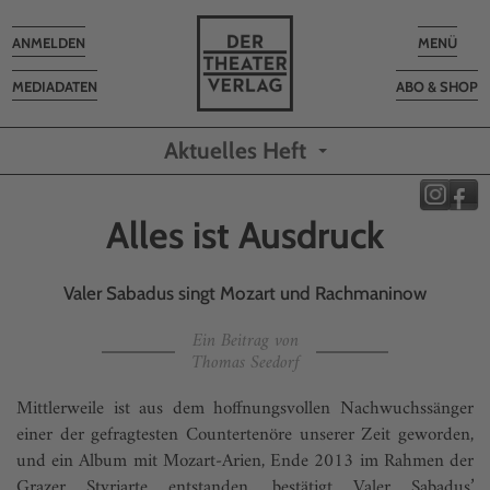
Toggle
Toggle
ANMELDEN
MENÜ
navigation
navigatio
MEDIADATEN
ABO & SHOP
Aktuelles Heft
Alles ist Ausdruck
Valer Sabadus singt Mozart und Rachmaninow
Ein Beitrag von
Thomas Seedorf
Mittlerweile ist aus dem hoffnungsvollen Nachwuchssänger
einer der gefragtesten Countertenöre unserer Zeit geworden,
und ein Album mit Mozart-Arien, Ende 2013 im Rahmen der
Grazer Styriarte entstanden, bestätigt Valer Sabadus’