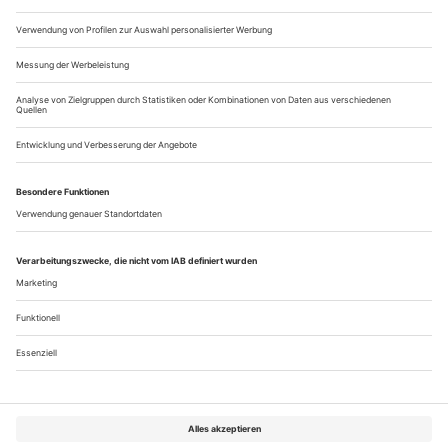
Geburtstag hatte, kam eigentlich nur heraus, weil Charlotte
Oswald, seine Lebensgefährtin, es ansprach. Er selbst machte
nie...
Editorial
Politisches Musiktheater – was heißt das heute? Mit welchen
Mitteln müssten, sollten, könnten Komponisten und
Interpreten arbeiten, um aufzurütteln, Geist und Sinne zu
sensibilisieren für das wunde Wunder unserer Welt? Gewiss,
Oper war schon immer politisch: Macht und Revolte, die
Dialektik von Herr und Knecht, die Utopie eines erfüllten,
von aller Not befreiten...
Über uns
Kontakt
Kritikerumfrage
Newsletter
Mediadaten
Datenschutz
Impressum
AGB
Vertrag widerrufen
Cookie-Einstellungen
Abo kündigen