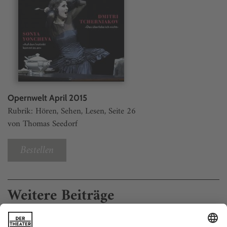
Opernwelt April 2015
Rubrik: Hören, Sehen, Lesen, Seite 26
von Thomas Seedorf
Bestellen
Weitere Beiträge
Empfindsam