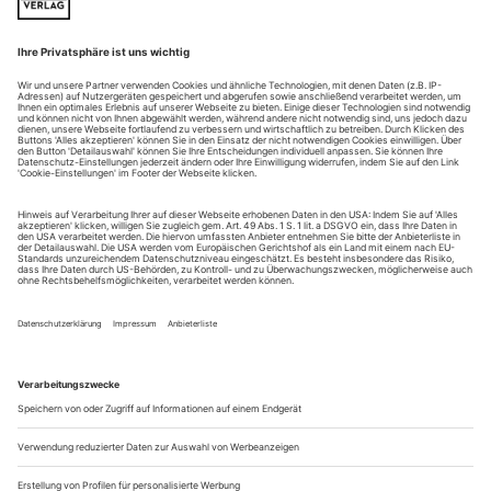
Robin Tritschlers Britten-Schubert-Recital aus der Wigmore Hall
Die Londoner Wigmore Hall gilt als Mekka des Liedgesangs,
und Robin Tritschler hat sich den Weg dorthin nicht
erschlichen. Der junge Ire – kein Deutscher, wie man
aufgrund des Namens vermuten könnte –, ist Absolvent der
Royal Irish Academy seiner Heimatstadt Dublin sowie der
renommierten Königlichen Akademie in London und Träger
des Kathleen-Ferrier-Award, war...
Schreibend über Musik nachdenken
Das hat er uns immer wieder vorgeführt – perspektivenreich,
sensibel, unbestechlich:
zum Tod von GERHARD ROHDE
Es war ein milder Spätssommertag, dieser 9. September. Wir
saßen in einem Straßencafé an der Place de la Bastille.
Skateboard-Fahrer knallten gegen die Betontrassen der Opéra,
es roch nach Verkehr und süßen Crêpes. Dass Gerhard Rohde