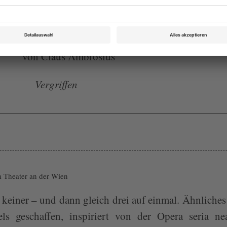
Opernwelt April 2009
Rubrik: Panorama, Seite 44
von Claus Ambrosius
Vergriffen
m Theater an der Wien
 keiner – und dann gleich drei auf einmal. Ähnliche
 geschaffen, inspiriert von der Opera seria nea