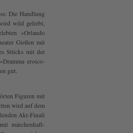
iss: Die Handlung
wird wild geliebt,
belebten «Orlando
theater Gießen mit
es Stücks mit der
 «Dramma eroico-
en gut.
törten Figuren mit
itten wird auf dem
lenden Akt-Finali
mit märchenhaft-