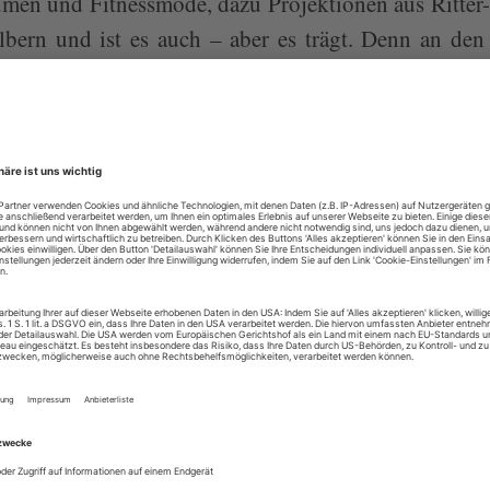
men und Fitnessmode, dazu Projektionen aus Ritter
albern und ist es auch – aber es trägt. Denn an de
ich dann doch ausreichend jene Tiefe des Ausdrucks
tgegeben hat. Man ...
lesen mit dem digitalen Mon
hi
sind bereits Abonnent von Opernwelt? Loggen Sie sich
Alle Opernwelt-Artik
Zugang zur Opernwe
ePaper
Lesegenuss auf alle