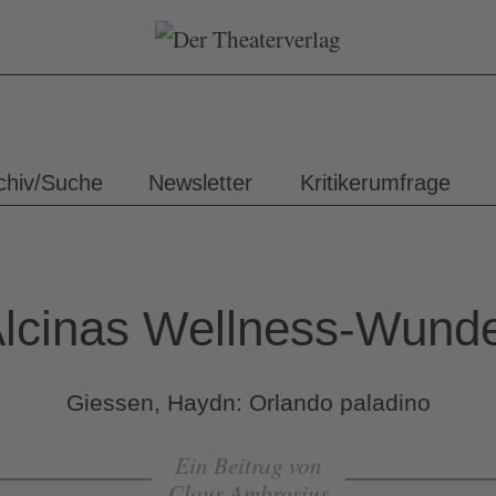
chiv/Suche
Newsletter
Kritikerumfrage
lcinas Wellness-Wund
Giessen, Haydn: Orlando paladino
Ein Beitrag von
Claus Ambrosius