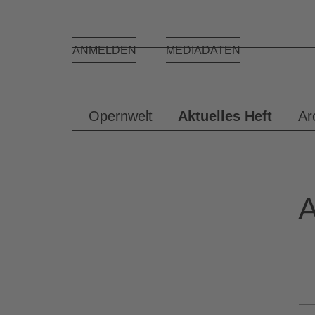
Toggle
ANMELDEN
MEDIADATEN
navigation
Opernwelt
Aktuelles Heft
Ar
A