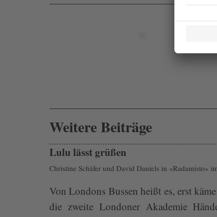
Weitere Beiträge
Lulu lässt grüßen
Christine Schäfer und David Daniels in «Radamisto» i
Von Londons Bussen heißt es, erst käme
die zweite Londoner Akademie Händels