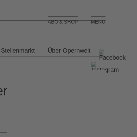
Toggle
ABO & SHOP
MENÜ
navigation
Stellenmarkt
Über Opernwelt
er