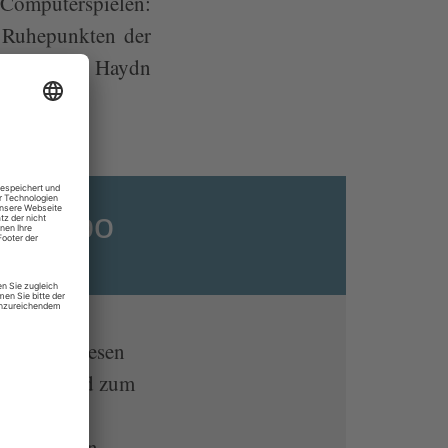
-Computerspielen:
n Ruhepunkten der
 breit, die Haydn
ats-Abo
er
ein
el online lesen
lt-App und zum
n Endgeräten