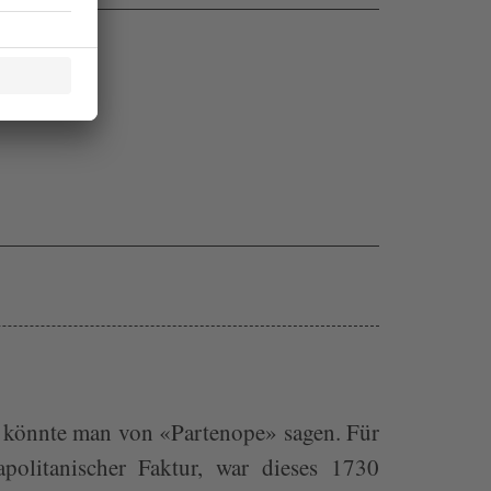
s könnte man von «Partenope» sagen. Für
politanischer Faktur, war dieses 1730