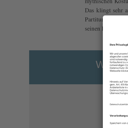
mythischen Kostü
Das klingt sehr 
Partitur macht s
seinen Figuren mi
Weiter
Sie 