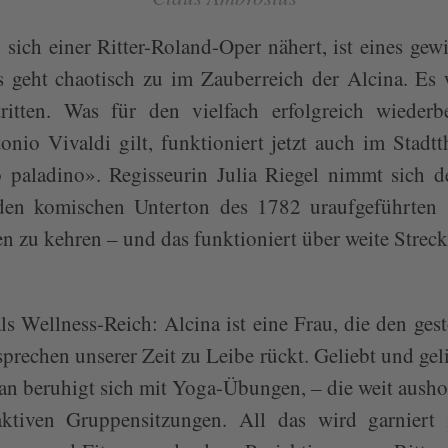
ich einer Ritter-Roland-Oper nähert, ist eines gew
s geht chaotisch zu im Zauberreich der Alcina. Es 
ritten. Was für den vielfach erfolgreich wieder
nio Vivaldi gilt, funktioniert jetzt auch im Stadt
paladino». Regisseurin Julia Riegel nimmt sich d
, den komischen Unterton des 1782 uraufgeführten
 zu kehren – und das funktioniert über weite Streck
ls Wellness-Reich: Alcina ist eine Frau, die den ges
rechen unserer Zeit zu Leibe rückt. Geliebt und gel
an beruhigt sich mit Yoga-Übungen, – die weit ausho
aktiven Gruppensitzungen. All das wird garniert 