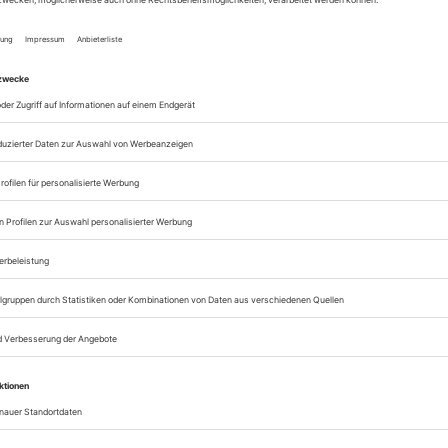
Alle Bühnentechnis
Artikel online lesen
Zugang zum ePaper
Lesegenuss auf allen
Zugang zum Onlinea
Bühnentechnische R
Sie können alle Vorteile
sofort nutzen
Digital-Abo testen