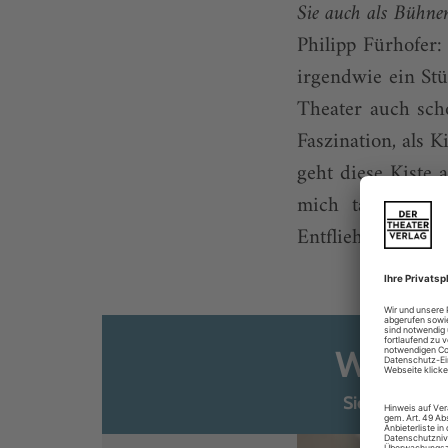
Sie auch als Bühne
Philipp Fürhofer:
irgendwie ein Stü
Theater auch sch
Faszination, als 
geht diese Kiste
mich tatsächlic
Entfliehen der Rea
Weiter
Sie sind ber