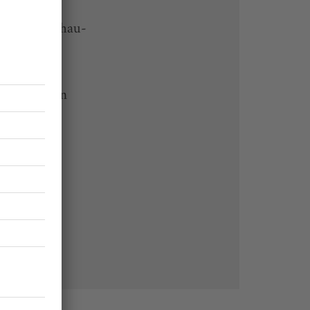
che-Rundschau-
 Endgeräten
rchiv von
undschau
 des Abos