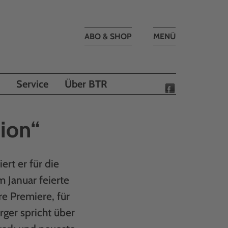
Toggle
ABO & SHOP
MENÜ
navigation
Service
Über BTR
sion“
ert er für die
 Januar feierte
re Premiere, für
ger spricht über