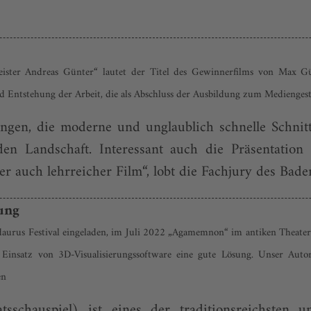
ister Andreas Günter“ lautet der Titel des Gewinnerfilms von Max 
 Entstehung der Arbeit, die als Abschluss der Ausbildung zum Mediengest
ungen, die moderne und unglaublich schnelle Schnit
en Landschaft. Interessant auch die Präsentation
 auch lehrreicher Film“, lobt die Fachjury des Bad
rung
urus Festival eingeladen, im Juli 2022 „Agamemnon“ im antiken Theater 
 Einsatz von 3D-Visualisierungssoftware eine gute Lösung. Unser Autor
en
atsschauspiel) ist eines der traditionsreichst