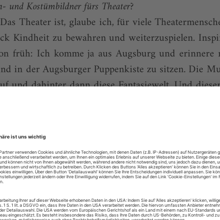
n- und Kostümbildner fürs Theater?
 Das Theater ist, glaube ich, für viele Theatermensche
ck Kindheit zu bewahren und weiterzuspielen. Inspi
on früh: Ich komme ja aus Augsburg und erinnere 
Kind in der Augsburger Puppenkiste zu sitzen. Die Mu
 auf und dahinter dann diese Fantasiewelt. Und dies
h fast magischer, als was danach auf der Bühne s
lität hat mich ...
lesen mit dem digitalen Mon
eits Abonnent der Bühnentechnischen Rundschau? Loggen S