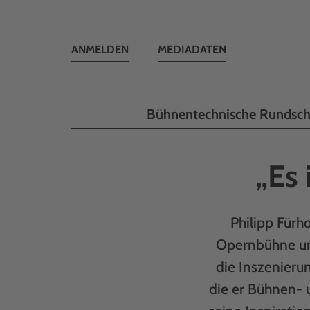
Toggle
ANMELDEN
MEDIADATEN
navigation
Bühnentechnische Rundsc
„Es 
Philipp Fürho
Opernbühne und
die Inszenierun
die er Bühnen- 