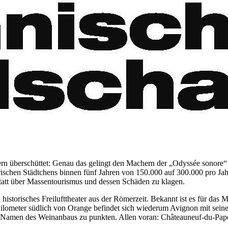
rn überschüttet: Genau das gelingt den Machern der „Odyssée sonore“ 
rischen Städtchens binnen fünf Jahren von 150.000 auf 300.000 pro Jahr
nstatt über Massentourismus und dessen Schäden zu klagen.
 historisches Freilufttheater aus der Römerzeit. Bekannt ist es für das 
lometer südlich von Orange befindet sich wiederum Avignon mit seinem 
Namen des Weinanbaus zu punkten. Allen voran: Châteauneuf-du-Pape. 