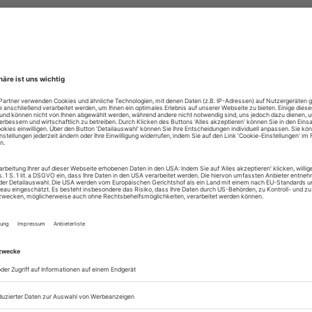
lesen mit dem digitalen Mon
eits Abonnent der Bühnentechnischen Rundschau? Loggen S
Alle Bühnentechnis
Artikel online lesen
Zugang zum ePaper
Lesegenuss auf allen
Zugang zum Onlinea
Bühnentechnische R
Sie können alle Vorteile
sofort nutzen