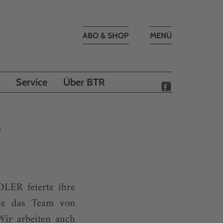
Toggle
ABO & SHOP
MENÜ
navigation
Service
Über BTR
4
DLER feierte ihre
zte das Team von
Wir arbeiten auch