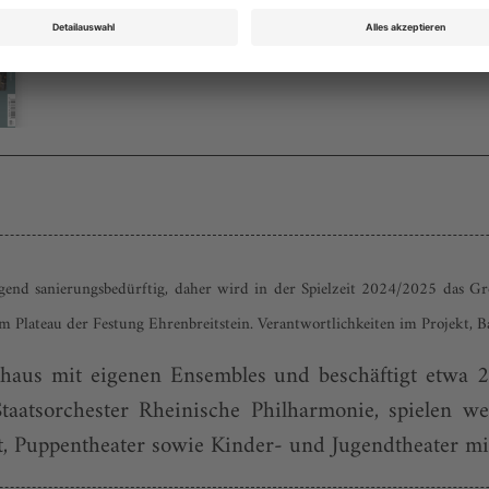
Bestellen
gend sanierungsbedürftig, daher wird in der Spielzeit 2024/2025 das Gr
dem Plateau der Festung Ehrenbreitstein. Verantwortlichkeiten im Projekt
haus mit eigenen Ensembles und beschäftigt etwa 22
taatsorchester Rheinische Philharmonie, spielen we
tt, Puppentheater sowie Kinder- und Jugendtheater mit