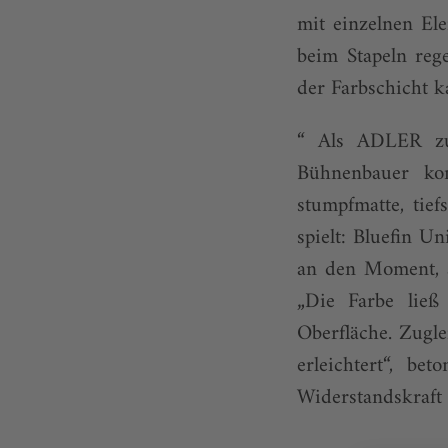
mit einzelnen El
beim Stapeln reg
der Farbschicht k
“ Als ADLER zuf
Bühnenbauer ko
stumpfmatte, tief
spielt: Bluefin U
an den Moment, a
„Die Farbe ließ 
Oberfläche. Zugle
erleichtert“, be
Widerstandskraft 