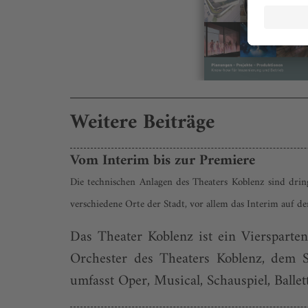
Weitere Beiträge
Vom Interim bis zur Premiere
Die technischen Anlagen des Theaters Koblenz sind drin
verschiedene Orte der Stadt, vor allem das Interim auf 
Das Theater Koblenz ist ein Viersparten
Orchester des Theaters Koblenz, dem S
umfasst Oper, Musical, Schauspiel, Balle