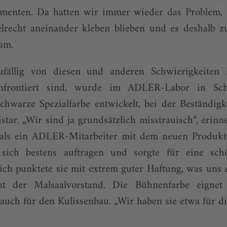
ementen. Da hatten wir immer wieder das Problem, d
elrecht aneinander kleben blieben und es deshalb 
am.
ällig von diesen und anderen Schwierigkeiten 
nfrontiert sind, wurde im ADLER-Labor in Schw
schwarze Spezialfarbe entwickelt, bei der Beständigk
nistar. „Wir sind ja grundsätzlich misstrauisch“, erin
ls ein ADLER-Mitarbeiter mit dem neuen Produkt 
sich bestens auftragen und sorgte für eine schö
ich punktete sie mit extrem guter Haftung, was uns d
tont der Malsaalvorstand. Die Bühnenfarbe eigne
auch für den Kulissenbau. „Wir haben sie etwa für die