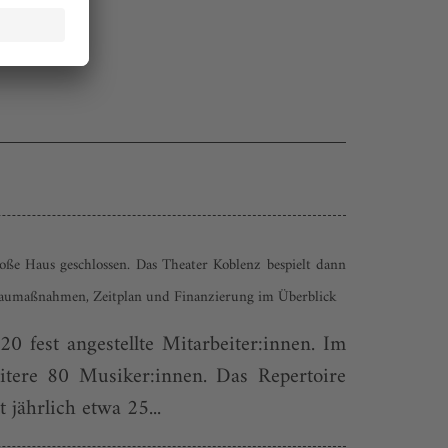
oße Haus geschlossen. Das Theater Koblenz bespielt dann
, Baumaßnahmen, Zeitplan und Finanzierung im Überblick
0 fest angestellte Mitarbeiter:innen. Im
itere 80 Musiker:innen. Das Repertoire
 jährlich etwa 25...