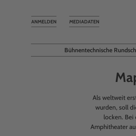
Toggle
ANMELDEN
MEDIADATEN
navigation
Bühnentechnische Rundsc
Map
Als weltweit ers
wurden, soll d
locken. Bei
Amphitheater aus