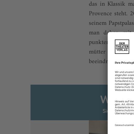
das in Klassik m
Provence steht. 
seinem Papstpalas
man daher, mit
punkten. Allen v
mütter ein Pro
beeindruckenden .
Weiter
Sie sind ber