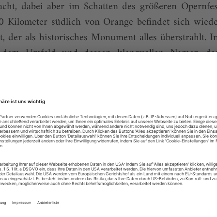
acht, dabei aber im Schatten des größeren Opernfes
20 Kilometer südlich von Orange befindet sich wie
t, der als historisches Monument alles überstrahlt. 
 dem Umfeld und dessen klangvollen Namen de
oran: Châteauneuf-du-Pape. Doch nun schrieben die
jekt aus, um den historischen Theaterbau mi
..
lesen mit dem digitalen Mon
eits Abonnent der Bühnentechnischen Rundschau? Loggen S