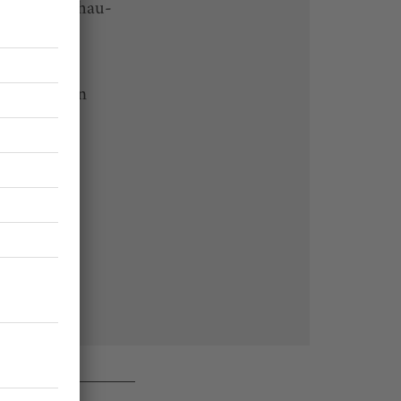
che-Rundschau-
 Endgeräten
rchiv von
undschau
 des Abos