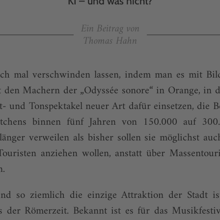
KI – und was nicht?
Ein Beitrag von
Thomas Hahn
ach mal verschwinden lassen, indem man es mit Bild
t den Machern der „Odyssée sonore“ in Orange, in d
t- und Tonspektakel neuer Art dafür einsetzen, die 
ädtchens binnen fünf Jahren von 150.000 auf 300
änger verweilen als bisher sollen sie möglichst auch
 Touristen anziehen wollen, anstatt über Massentou
n.
d so ziemlich die einzige Attraktion der Stadt ist
us der Römerzeit. Bekannt ist es für das Musikfesti