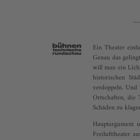
Ein Theater einf
Genau das geling
will man ein Lich
historischen St
verdoppeln. Und l
Ortschaften, die
Schäden zu klage
Hauptargument un
Freilufttheater a