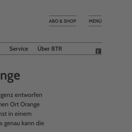
Toggle
ABO & SHOP
MENÜ
navigation
Service
Über BTR
ange
lligenz entworfen
chen Ort Orange
nst in einem
as genau kann die