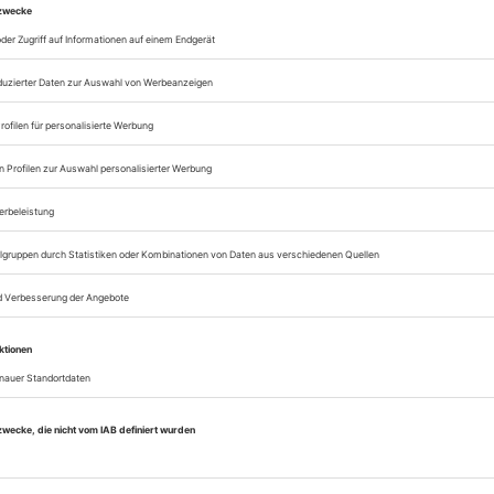
Alle Bühnentechnis
Artikel online lesen
Zugang zum ePaper
Lesegenuss auf allen
Zugang zum Onlinea
Bühnentechnische R
Sie können alle Vorteile
sofort nutzen
Digital-Abo testen